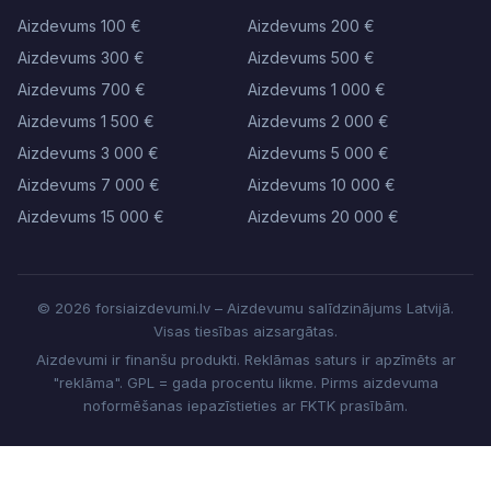
Aizdevums 100 €
Aizdevums 200 €
Aizdevums 300 €
Aizdevums 500 €
Aizdevums 700 €
Aizdevums 1 000 €
Aizdevums 1 500 €
Aizdevums 2 000 €
Aizdevums 3 000 €
Aizdevums 5 000 €
Aizdevums 7 000 €
Aizdevums 10 000 €
Aizdevums 15 000 €
Aizdevums 20 000 €
© 2026 forsiaizdevumi.lv – Aizdevumu salīdzinājums Latvijā.
Visas tiesības aizsargātas.
Aizdevumi ir finanšu produkti. Reklāmas saturs ir apzīmēts ar
"reklāma". GPL = gada procentu likme. Pirms aizdevuma
noformēšanas iepazīstieties ar FKTK prasībām.