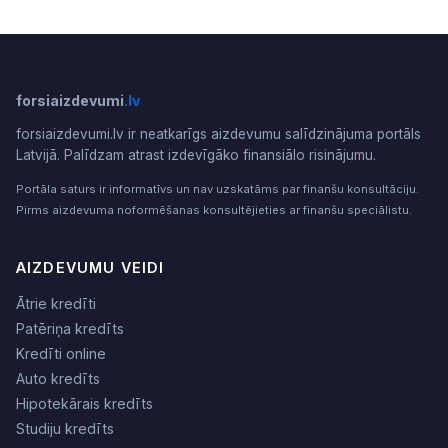
forsiaizdevumi
.lv
forsiaizdevumi.lv ir neatkarīgs aizdevumu salīdzinājuma portāls
Latvijā. Palīdzam atrast izdevīgāko finansiālo risinājumu.
Portāla saturs ir informatīvs un nav uzskatāms par finanšu konsultāciju.
Pirms aizdevuma noformēšanas konsultējieties ar finanšu speciālistu.
AIZDEVUMU VEIDI
Ātrie kredīti
Patēriņa kredīts
Kredīti online
Auto kredīts
Hipotekārais kredīts
Studiju kredīts