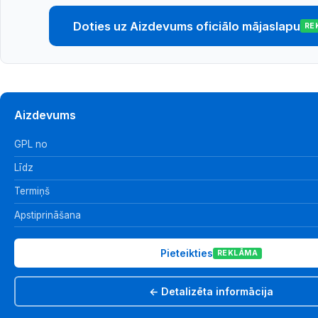
Doties uz Aizdevums oficiālo mājaslapu
RE
Aizdevums
GPL no
Līdz
Termiņš
Apstiprināšana
Pieteikties
REKLĀMA
← Detalizēta informācija