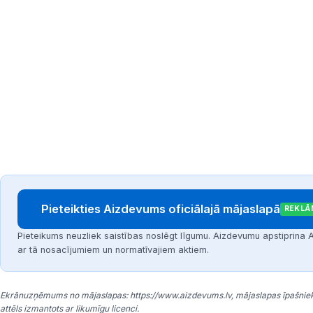
Pieteikties Aizdevums oficiālajā mājaslapā
REKLĀ
Pieteikums neuzliek saistības noslēgt līgumu. Aizdevumu apstiprin
ar tā nosacījumiem un normatīvajiem aktiem.
Ekrānuzņēmums no mājaslapas: https://www.aizdevums.lv, mājaslapas īpašniek
attēls izmantots ar likumīgu licenci.