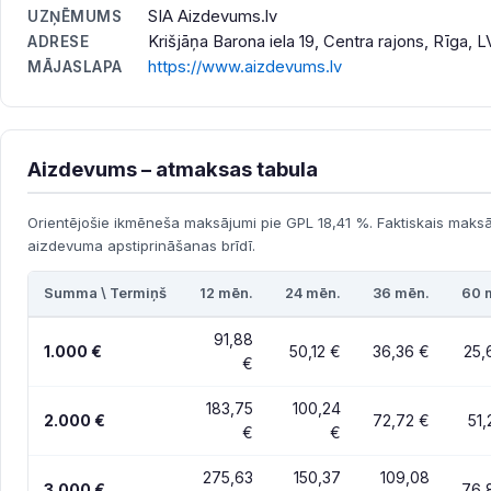
SIA Aizdevums.lv
UZŅĒMUMS
Krišjāņa Barona iela 19, Centra rajons, Rīga, L
ADRESE
https://www.aizdevums.lv
MĀJASLAPA
Aizdevums – atmaksas tabula
Orientējošie ikmēneša maksājumi pie GPL 18,41 %. Faktiskais maksā
aizdevuma apstiprināšanas brīdī.
Summa \ Termiņš
12 mēn.
24 mēn.
36 mēn.
60 
91,88
1.000 €
50,12 €
36,36 €
25,
€
183,75
100,24
2.000 €
72,72 €
51,
€
€
275,63
150,37
109,08
3.000 €
76,