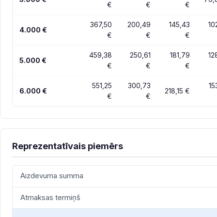
€
€
€
367,50
200,49
145,43
10
4.000 €
€
€
€
459,38
250,61
181,79
12
5.000 €
€
€
€
551,25
300,73
15
6.000 €
218,15 €
€
€
Reprezentatīvais piemērs
Aizdevuma summa
Atmaksas termiņš