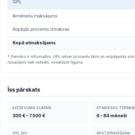
GPL
Ikmēneša maksājums
Kopējās procentu izmaksas
Kopā atmaksājams
* Piemērs ir informatīvs. GPL ietver procentu likmi un iespējamās komi
nosacījumi tiek noteikti, noslēdzot līgumu.
Īss pārskats
AIZDEVUMA SUMMA
ATMAKSAS TERMIŅ
300 € – 7.500 €
6 – 84 mēneši
GPL NO
APSTIPRINĀŠANA