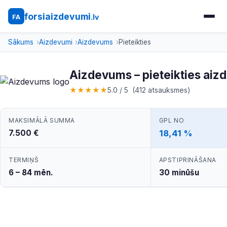
forsiaizdevumi
.lv
FA
Sākums
Aizdevumi
Aizdevums
Pieteikties
Aizdevums – pieteikties ai
★
★
★
★
★
5.0 / 5 (412 atsauksmes)
MAKSIMĀLĀ SUMMA
GPL NO
7.500 €
18,41 %
TERMIŅŠ
APSTIPRINĀŠANA
6 – 84 mēn.
30 minūšu