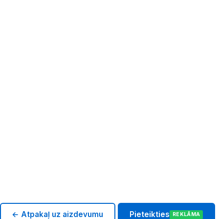
← Atpakaļ uz aizdevumu
Pieteikties
REKLĀMA