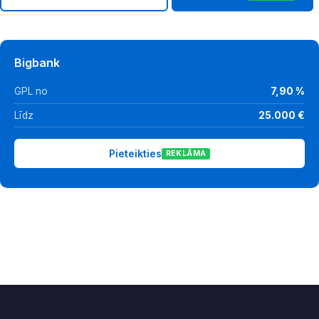
Bigbank
GPL no
7,90 %
Līdz
25.000 €
Pieteikties
REKLĀMA