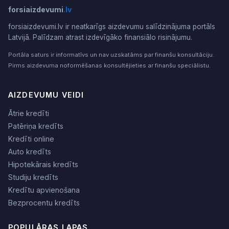
forsiaizdevumi
.lv
forsiaizdevumi.lv ir neatkarīgs aizdevumu salīdzinājuma portāls
Latvijā. Palīdzam atrast izdevīgāko finansiālo risinājumu.
Portāla saturs ir informatīvs un nav uzskatāms par finanšu konsultāciju.
Pirms aizdevuma noformēšanas konsultējieties ar finanšu speciālistu.
AIZDEVUMU VEIDI
Ātrie kredīti
Patēriņa kredīts
Kredīti online
Auto kredīts
Hipotekārais kredīts
Studiju kredīts
Kredītu apvienošana
Bezprocentu kredīts
POPULĀRAS LAPAS