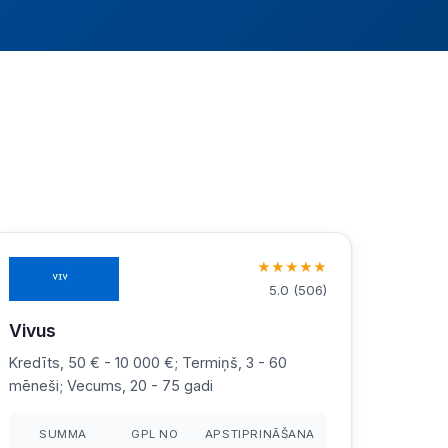
★
★
★
★
★
5.0
(
506
)
Vivus
Kredīts, 50 € - 10 000 €; Termiņš, 3 - 60
mēneši; Vecums, 20 - 75 gadi
SUMMA
GPL NO
APSTIPRINĀŠANA