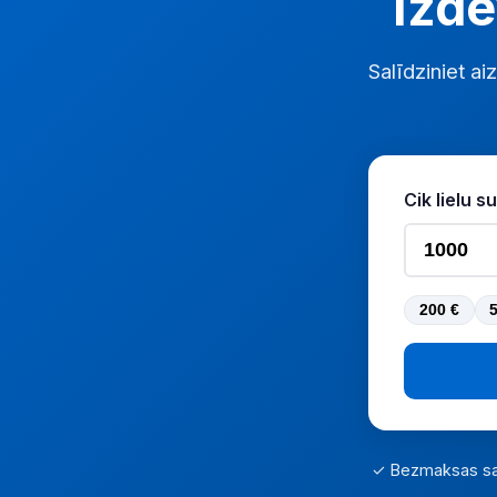
Izde
Salīdziniet 
Cik lielu
200 €
✓ Bezmaksas sa