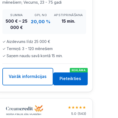
mēnešiem; Vecums, 23 - 75 gadi
SUMMA
GPL NO
APSTIPRINĀŠANA
500 € – 25
15 min.
20,00 %
000 €
✓ Aizdevums līdz 25 000 €
✓ Termiņš: 3 - 120 mēnešiem
✓ Saņem naudu savā kontā 15 min.
REKLĀMA
Vairāk informācijas
Pieteikties
★
★
★
★
★
5.0
(
543
)