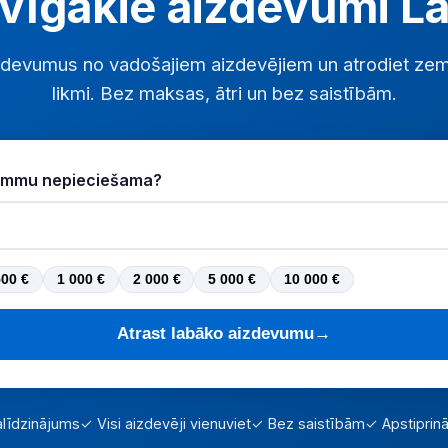
vīgākie aizdevumi La
aizdevumus no vadošajiem aizdevējiem un atrodiet ze
likmi. Bez maksas, ātri un bez saistībām.
 summu nepieciešama?
500 €
1 000 €
2 000 €
5 000 €
10 000 €
Atrast labāko aizdevumu
→
līdzinājums
✓ Visi aizdevēji vienuviet
✓ Bez saistībām
✓ Apstiprin