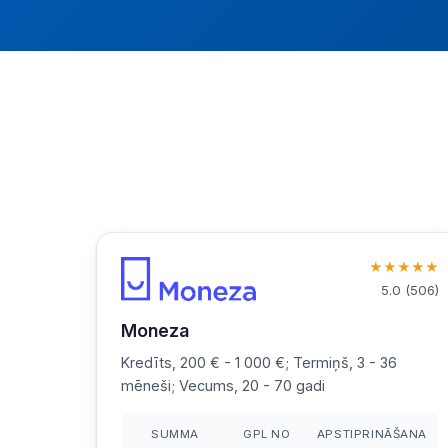
★
★
★
★
★
5.0
(
506
)
Moneza
Kredīts, 200 € - 1 000 €; Termiņš, 3 - 36
mēneši; Vecums, 20 - 70 gadi
SUMMA
GPL NO
APSTIPRINĀŠANA