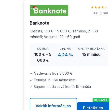
★
★
★
★
☆
4.0
(
509
)
Banknote
Kredīts, 100 € - 5 000 €; Termiņš, 2 - 60
mēneši; Vecums, 20 - 60 gadi
SUMMA
GPL NO
APSTIPRINĀŠANA
100 € – 5
15 minūšu
4,24 %
000 €
✓ Aizdevums līdz 5 000 €
✓ Termiņš: 2 - 60 mēnešiem
✓ Saņem naudu savā kontā 15 minūšu
REKLĀMA
Vairāk informācijas
Pieteikties