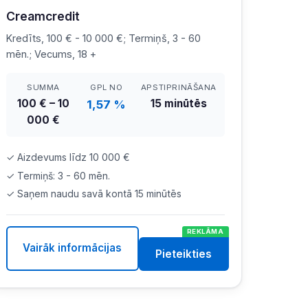
Creamcredit
Kredīts, 100 € - 10 000 €; Termiņš, 3 - 60
mēn.; Vecums, 18 +
SUMMA
GPL NO
APSTIPRINĀŠANA
100 € – 10
15 minūtēs
1,57 %
000 €
✓ Aizdevums līdz 10 000 €
✓ Termiņš: 3 - 60 mēn.
✓ Saņem naudu savā kontā 15 minūtēs
REKLĀMA
Vairāk informācijas
Pieteikties