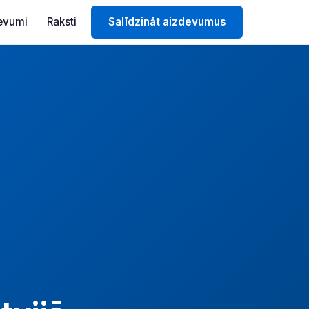
evumi
Raksti
Salīdzināt aizdevumus