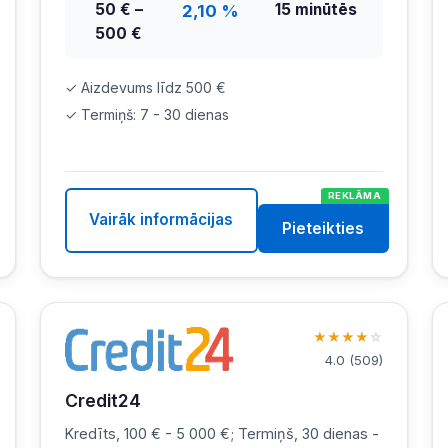
50 € –
15 minūtēs
2,10 %
500 €
✓ Aizdevums līdz 500 €
✓ Termiņš: 7 - 30 dienas
REKLĀMA
Vairāk informācijas
Pieteikties
★
★
★
★
☆
4.0
(
509
)
Credit24
Kredīts, 100 € - 5 000 €; Termiņš, 30 dienas -