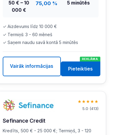
50 € – 10
5 minūtēs
75,00 %
000 €
✓ Aizdevums līdz 10 000 €
✓ Termiņš: 3 - 60 mēneš
✓ Saņem naudu savā kontā 5 minūtēs
REKLĀMA
Vairāk informācijas
Pieteikties
★
★
★
★
★
5.0
(
413
)
Sefinance Credit
Kredīts, 500 € - 25 000 €; Termiņš, 3 - 120