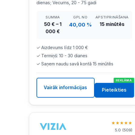
dienas; Vecums, 20 - 75 gadi
SUMMA
GPL NO
APSTIPRINĀŠANA
50 € – 1
15 minūtēs
40,00 %
000 €
✓ Aizdevums līdz 1 000 €
✓ Termiņš: 10 - 30 dianes
✓ Saņem naudu savā kontā 15 minūtēs
REKLĀMA
Vairāk informācijas
Pieteikties
★
★
★
★
★
5.0
(
509
)