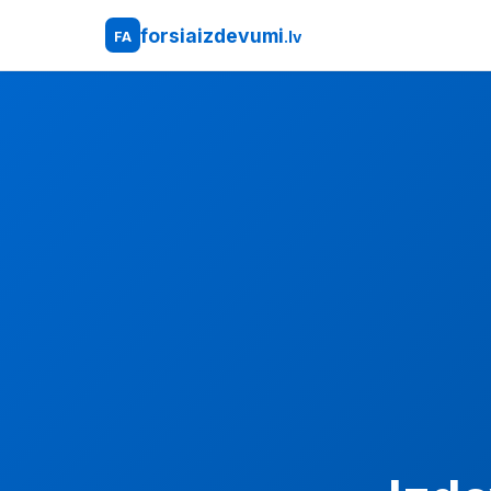
forsiaizdevumi
.lv
FA