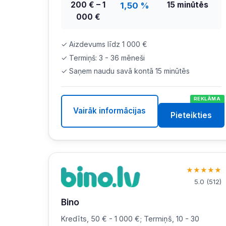
200 € – 1
15 minūtēs
1,50 %
000 €
✓ Aizdevums līdz 1 000 €
✓ Termiņš: 3 - 36 mēneši
✓ Saņem naudu savā kontā 15 minūtēs
REKLĀMA
Vairāk informācijas
Pieteikties
★
★
★
★
★
5.0
(
512
)
Bino
Kredīts, 50 € - 1 000 €; Termiņš, 10 - 30