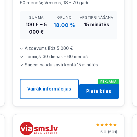
60 mēneši; Vecums, 18 - 70 gadi
SUMMA
GPL NO
APSTIPRINĀŠANA
100 € – 5
15 minūtēs
18,00 %
000 €
✓ Aizdevums līdz 5 000 €
✓ Termiņš: 30 dienas - 60 mēneši
✓ Saņem naudu savā kontā 15 minūtēs
REKLĀMA
Vairāk informācijas
Pieteikties
★
★
★
★
★
5.0
(
501
)