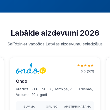
Labākie aizdevumi 2026
Salīdziniet vadošos Latvijas aizdevumu sniedzējus
★
★
★
★
★
5.0
(
571
)
Ondo
Kredīts, 50 € - 500 €; Termiņš, 7 - 30 dienas;
Vecums, 20 + gadi
SUMMA
GPL NO
APSTIPRINĀŠANA