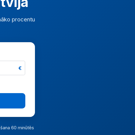
tvijā
māko procentu
€
āšana 60 minūtēs