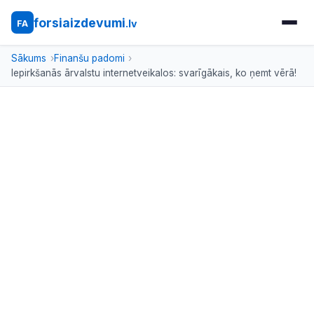
forsiaizdevumi
.lv
FA
Sākums
Finanšu padomi
Iepirkšanās ārvalstu internetveikalos: svarīgākais, ko ņemt vērā!