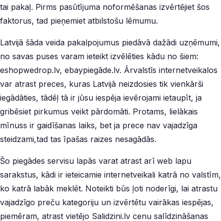
tai pakaļ. Pirms pasūtījuma noformēšanas izvērtējiet šos
faktorus, tad pieņemiet atbilstošu lēmumu.
Latvijā šāda veida pakalpojumus piedāvā dažādi uzņēmumi,
no savas puses varam ieteikt izvēlēties kādu no šiem:
eshopwedrop.lv, ebaypiegāde.lv. Ārvalstīs internetveikalos
var atrast preces, kuras Latvijā neizdosies tik vienkārši
iegādāties, tādēļ tā ir jūsu iespēja ievērojami ietaupīt, ja
gribēsiet pirkumus veikt pārdomāti. Protams, lielākais
mīnuss ir gaidīšanas laiks, bet ja prece nav vajadzīga
steidzami,tad tas īpašas raizes nesagādās.
Šo piegādes servisu lapās varat atrast arī web lapu
sarakstus, kādi ir ieteicamie internetveikali katrā no valstīm,
ko katrā labāk meklēt. Noteikti būs ļoti noderīgi, lai atrastu
vajadzīgo preču kategoriju un izvērtētu vairākas iespējas,
piemēram, atrast vietējo Salidzini.lv cenu salīdzināšanas