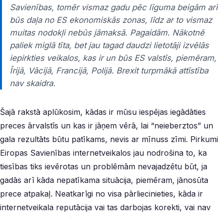
Savienības, tomēr vismaz gadu pēc līguma beigām arī
būs daļa no ES ekonomiskās zonas, līdz ar to vismaz
muitas nodokļi nebūs jāmaksā. Pagaidām. Nākotnē
paliek miglā tīta, bet jau tagad daudzi lietotāji izvēlās
iepirkties veikalos, kas ir un būs ES valstīs, piemēram,
Īrijā, Vācijā, Francijā, Polijā. Brexit turpmākā attīstība
nav skaidra.
Šajā rakstā aplūkosim, kādas ir mūsu iespējas iegādāties
preces ārvalstīs un kas ir jāņem vērā, lai “neieberztos” un
gala rezultāts būtu patīkams, nevis ar mīnuss zīmi. Pirkumi
Eiropas Savienības internetveikalos jau nodrošina to, ka
tiesības tiks ievērotas un problēmām nevajadzētu būt, ja
gadās arī kāda nepatīkama situācija, piemēram, jānosūta
prece atpakaļ. Neatkarīgi no visa pārliecinieties, kāda ir
internetveikala reputācija vai tas darbojas korekti, vai nav