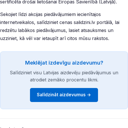
sertificēta drošai lietošanai Eiropas Savienībā (Latvijā).
Sekojiet līdzi akcijas piedāvājumiem iecienītajos
internetveikalos, salīdziniet cenas salidzini.lv portālā, lai
redzētu labākos piedāvājumus, lasiet atsauksmes un
uzziniet, kā vēl var ietaupīt arī citos mūsu rakstos.
Meklējat izdevīgu aizdevumu?
Salīdziniet visu Latvijas aizdevēju piedāvājumus un
atrodiet zemāko procentu likmi.
Salīdzināt aizdevumus →