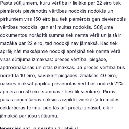
Pasta sūtījumiem, kuru vērtība ir lielāka par 22 eiro tiek
piemērots pievienotās vērtības nodoklis nodoklis un
pirkumiem virs 150 eiro jau tiek piemērots gan pievienotās
vērtības nodoklis, gan arī muitas nodoklis. Sūtījuma
dokumentos norādītā summa tiek ņemta vērā un ja tā ir
mazāka par 22 eiro, tad nodokļi nav jāmaksā. Kad tiek
aprēķināti maksājamie nodokļi aprēķinā tiek ņemta vērā
visas sūtījuma izmaksas: preces vērtība, piegāde,
apdrošināšanas un citas izmaksas. Ja preces vērtība būs
norādīta 10 eiro, savukārt piegādes izmaksas 40 eiro,
nāksies maksāt papildu pievienotās vērtības nodokli 21%
apmērā no 50 eiro summas - tieši tik vienkārši. Pirms
pakas saņemšanas nāksies aizpildīt vienkāršoto muitas
deklarācijas formu, pēc tās arī precīzi zināsiet, cik ir
jāmaksā par jūsu sūtījumu.
Iepērcies pat, ja nesūta uz Latviju!