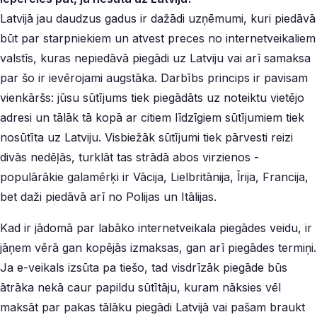
Latvijā jau daudzus gadus ir dažādi uzņēmumi, kuri piedāvā
būt par starpniekiem un atvest preces no internetveikaliem
valstīs, kuras nepiedāvā piegādi uz Latviju vai arī samaksa
par šo ir ievērojami augstāka. Darbībs princips ir pavisam
vienkāršs: jūsu sūtījums tiek piegādāts uz noteiktu vietējo
adresi un tālāk tā kopā ar citiem līdzīgiem sūtījumiem tiek
nosūtīta uz Latviju. Visbiežāk sūtījumi tiek pārvesti reizi
divās nedēļās, turklāt tas strādā abos virzienos -
populārākie galamērķi ir Vācija, Lielbritānija, Īrija, Francija,
bet daži piedāvā arī no Polijas un Itālijas.
Kad ir jādomā par labāko internetveikala piegādes veidu, ir
jāņem vērā gan kopējās izmaksas, gan arī piegādes termiņi.
Ja e-veikals izsūta pa tiešo, tad visdrīzāk piegāde būs
ātrāka nekā caur papildu sūtītāju, kuram nāksies vēl
maksāt par pakas tālāku piegādi Latvijā vai pašam braukt