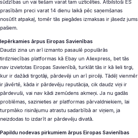
sūdzības un vai tiešam varat tam uzticēties. Atbilstoši ES
prasībām preci varat 14 dienu laikā pēc saņemšanas
nosūtīt atpakaļ, tomēr tās piegādes izmaksas ir jāsedz jums
pašiem.
Iepērkamies ārpus Eiropas Savienības
Daudzi zina un arī izmanto pasaulē populārās
tirdzniecības platformas kā Ebay un Aliexpress, bet tās
nav izvietotas Eiropas Savienībā, turklāt tās ir kā lieli tirgi,
kur ir dažādi tirgotāji, pārdevēji un arī pircēji. Tādēļ vienmēr
ir jāvērtē, kāda ir pārdevēju reputācija, cik daudz viņi ir
pārdevuši, vai nav kādi zemūdens akmeņi. Ja nu gadās
problēmas, sazinieties ar platformas pārvaldniekiem, lai
turpmāko risinājumu atrastu sadarbībā ar viņiem, ja
neizdodas to izdarīt ar pārdevēju divatā.
Papildu nodevas pirkumiem ārpus Eiropas Savienības