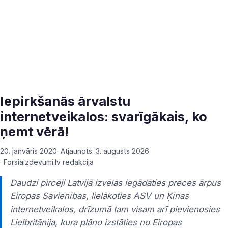
Iepirkšanās ārvalstu
internetveikalos: svarīgākais, ko
ņemt vērā!
20. janvāris 2020
· Atjaunots:
3. augusts 2026
·
Forsiaizdevumi.lv redakcija
Daudzi pircēji Latvijā izvēlās iegādāties preces ārpus
Eiropas Savienības, lielākoties ASV un Ķīnas
internetveikalos, drīzumā tam visam arī pievienosies
Lielbritānija, kura plāno izstāties no Eiropas