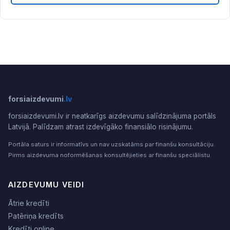
forsiaizdevumi
.lv
forsiaizdevumi.lv ir neatkarīgs aizdevumu salīdzinājuma portāls
Latvijā. Palīdzam atrast izdevīgāko finansiālo risinājumu.
Portāla saturs ir informatīvs un nav uzskatāms par finanšu konsultāciju.
Pirms aizdevuma noformēšanas konsultējieties ar finanšu speciālistu.
AIZDEVUMU VEIDI
Ātrie kredīti
Patēriņa kredīts
Kredīti online