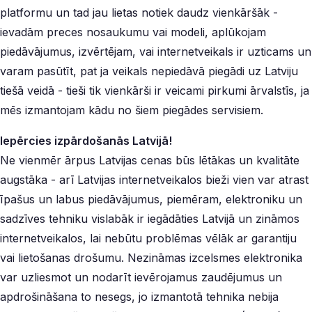
platformu un tad jau lietas notiek daudz vienkāršāk -
ievadām preces nosaukumu vai modeli, aplūkojam
piedāvājumus, izvērtējam, vai internetveikals ir uzticams un
varam pasūtīt, pat ja veikals nepiedāvā piegādi uz Latviju
tiešā veidā - tieši tik vienkārši ir veicami pirkumi ārvalstīs, ja
mēs izmantojam kādu no šiem piegādes servisiem.
Iepērcies izpārdošanās Latvijā!
Ne vienmēr ārpus Latvijas cenas būs lētākas un kvalitāte
augstāka - arī Latvijas internetveikalos bieži vien var atrast
īpašus un labus piedāvājumus, piemēram, elektroniku un
sadzīves tehniku vislabāk ir iegādāties Latvijā un zināmos
internetveikalos, lai nebūtu problēmas vēlāk ar garantiju
vai lietošanas drošumu. Nezināmas izcelsmes elektronika
var uzliesmot un nodarīt ievērojamus zaudējumus un
apdrošināšana to nesegs, jo izmantotā tehnika nebija