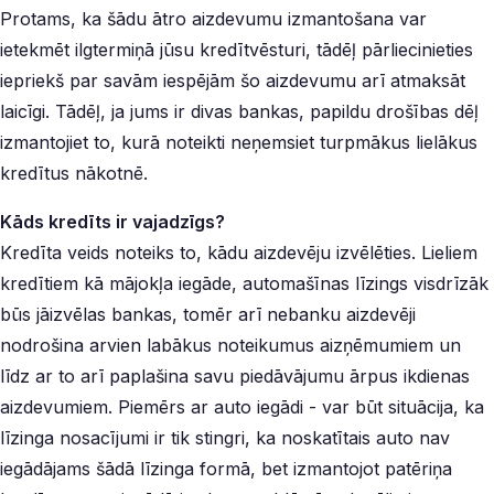
Protams, ka šādu ātro aizdevumu izmantošana var
ietekmēt ilgtermiņā jūsu kredītvēsturi, tādēļ pārliecinieties
iepriekš par savām iespējām šo aizdevumu arī atmaksāt
laicīgi. Tādēļ, ja jums ir divas bankas, papildu drošības dēļ
izmantojiet to, kurā noteikti neņemsiet turpmākus lielākus
kredītus nākotnē.
Kāds kredīts ir vajadzīgs?
Kredīta veids noteiks to, kādu aizdevēju izvēlēties. Lieliem
kredītiem kā mājokļa iegāde, automašīnas līzings visdrīzāk
būs jāizvēlas bankas, tomēr arī nebanku aizdevēji
nodrošina arvien labākus noteikumus aizņēmumiem un
līdz ar to arī paplašina savu piedāvājumu ārpus ikdienas
aizdevumiem. Piemērs ar auto iegādi - var būt situācija, ka
līzinga nosacījumi ir tik stingri, ka noskatītais auto nav
iegādājams šādā līzinga formā, bet izmantojot patēriņa