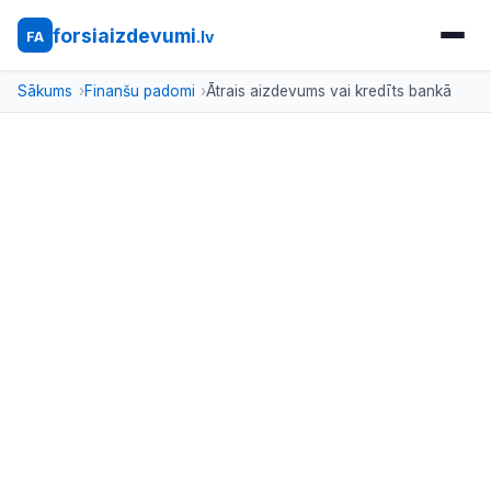
forsiaizdevumi
.lv
FA
Sākums
Finanšu padomi
Ātrais aizdevums vai kredīts bankā