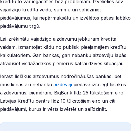
kredītu to var iegādāties bez problēmām. Izvēlieties sev
vajadzīgo kredīta veidu, summu un salīdziniet
piedāvājumus, lai nepārmaksātu un izvēlētos patiesi labāko
piedāvājumu tirgū.
Lai izrēķinātu vajadzīgo aizdevumu jebkuram kredīta
veidam, izmantojiet kādu no publiski pieejamajiem kredītu
kalkulatoriem. Gan bankas, gan nebanku aizdevēju lapās
atradīsiet visdažādākos piemērus katrai dzīves situācijai.
Ierasti lielākus aizdevumus nodrošinājušas bankas, bet
mūsdienās arī nebanku
aizdevēji
piedāvā izsniegt lielākus
aizdevumus, piemēram, BigBank līdz 25 tūkstošiem eiro,
Latvijas Kredītu centrs līdz 10 tūkstošiem eiro un citi
piedāvājumi, kurus ir vērts izvērtēt un salīdzināt.