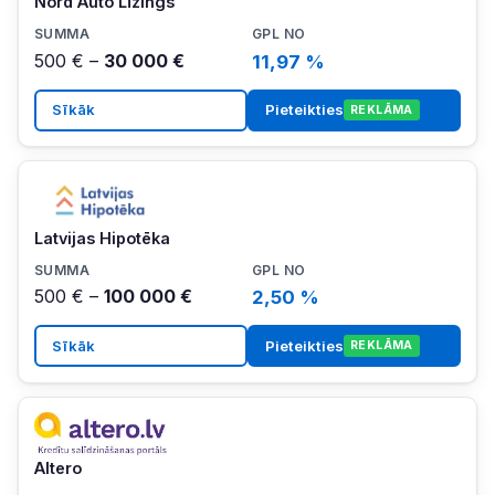
Nord Auto Līzings
500 € –
30 000 €
11,97 %
Sīkāk
Pieteikties
REKLĀMA
Latvijas Hipotēka
500 € –
100 000 €
2,50 %
Sīkāk
Pieteikties
REKLĀMA
Altero