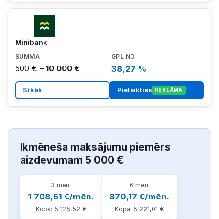
Minibank
500 € –
10 000 €
38,27 %
Sīkāk
Pieteikties
REKLĀMA
Ikmēneša maksājumu piemērs
aizdevumam 5 000 €
3 mēn.
6 mēn.
1 708,51 €/mēn.
870,17 €/mēn.
Kopā: 5 125,52 €
Kopā: 5 221,01 €