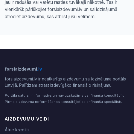
jau ir radušās vai varētu rasties tuvākajā nākotnē. Tas ir
vienkārši: pārlūkojiet forsiaizdevumi.lv un salīdzinājumā
atrodiet aizdevumu, kas atbilst jūsu vēlmēm.
forsiaizdevumi
.lv
forsiaizdevumi.lv ir neatkarīgs aizdevumu salīdzinājuma portāls
Latvijā. Palīdzam atrast izdevīgāko finansiālo risinājumu.
Portāla saturs ir informatīvs un nav uzskatāms par finanšu konsultāciju.
Pirms aizdevuma noformēšanas konsultējieties ar finanšu speciālistu.
AIZDEVUMU VEIDI
Ātrie kredīti