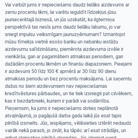
Vai varbūt jums ir nepieciešams daudz lielāks aizdevums ar
zemu procentu likmi, lai varētu ieguldīt līdzekļus jūsu
jauniecerētajā biznesā, un jūs uzskatāt, ka ilgtermiņa
perspektīvā tas nesīs jums daudz lielāku labumu, jo var
sniegt impulsu veiksmīgam jaunuzņēmumam? Izmantojot
mūsu tīmekļa vietnē esošo banku un nebanku iestāžu
aizdevumu salīdzināšanu, piemērota aizdevuma izvēle ir
vienkārša, gan ar pagarinātiem atmaksas periodiem, gan
dažādām procentu likmēm un finanšu diapazoniem. Pieejami
ir aizdevumi 50 līdz 100 € apmērā ar 30 līdz 90 dienu
atmaksas periodu un bez procentu maksājuma. Lai saņemtu
dažus no šiem aizdevumiem nav nepieciešamas
kredītvēstures pārbaudes, un tie tiek izsniegti pat cilvēkiem,
kas ir bezdarbnieki, kuriem ir parādi vai sodāmība.
Pieņemsim, ka jums ir nepieciešams doties neplānotā
atvaļinājumā, jo pagājušā darba gada laikā jūs esat tapis
pilnībā izsmelts. Jūs, iespējams, vēlēsieties iztērēt nedaudz
vairāk nekā parasti, jo zināt, ka tāpēc arī esat strādājis, un
gribat atgriezties pilnībā atspirdzis. Jūs izlemjat ņemt