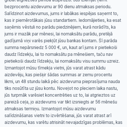
bezprocentu aizdevumu ar 90 dienu atmaksas periodu.
Salīdzinot aizdevumus, jums ir labākas iespējas saņemt to,
kas ir piemērotākais jūsu standartiem. Iedomājieties, ka esat
saņēmis vēstuli no parādu piedzinējiem, kurā norādīts, ka
jums ir mazāk par mēnesi, lai nomaksātu parādu, pretējā
gadījumā viņi varēs piekļūt jūsu bankas kontam. Šī parāda
summa nepārsniedz 5 000 €, un, kaut arī jums ir pietiekoši
daudz līdzekļu, lai to nomaksātu pa mēnešiem, taču nav
pietiekoši daudz līdzekļu, lai nomaksātu visu summu uzreiz.
Izmantojot mūsu tīmekļa vietni, jūs varat atrast kādu
aizdevēju, kas piešķir šādas summas ar zemu procentu
likmi, un 48 stundu laikā pēc aizdevuma pieprasījuma nauda
tiks nosūtīta uz jūsu kontu. Noveļot no pleciem laika nastu,
jūs turpmāk varēsiet koncentrēties uz to, lai atgrieztos uz
pareizā ceļa, jo aizdevums var tikt izsniegts ar 56 mēnešu
atmaksas termiņu. Izmantojot mūsu aizdevumu
salīdzināšanas vietni to izvērtēšanai, jūs varat atrast arī
aizdevumu, kas varētu atrisināt nevajadzīgas problēmas, kas