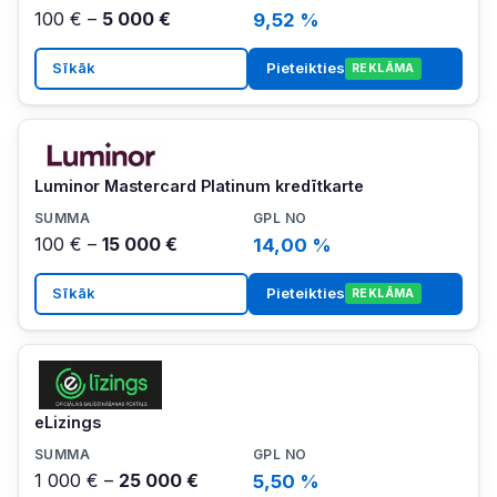
100 € –
5 000 €
9,52 %
Sīkāk
Pieteikties
REKLĀMA
Luminor Mastercard Platinum kredītkarte
100 € –
15 000 €
14,00 %
Sīkāk
Pieteikties
REKLĀMA
eLizings
1 000 € –
25 000 €
5,50 %