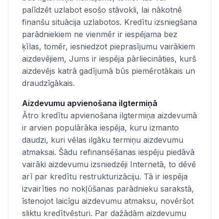
palīdzēt uzlabot esošo stāvokli, lai nākotnē
finanšu situācija uzlabotos. Kredītu izsniegšana
parādniekiem ne vienmēr ir iespējama bez
ķīlas, tomēr, iesniedzot pieprasījumu vairākiem
aizdevējiem, Jums ir iespēja pārliecināties, kurš
aizdevējs katrā gadījumā būs piemērotākais un
draudzīgākais.
Aizdevumu apvienošana ilgtermiņā
Ātro kredītu apvienošana ilgtermiņa aizdevumā
ir arvien populārāka iespēja, kuru izmanto
daudzi, kuri vēlas ilgāku termiņu aizdevumu
atmaksai. Šādu refinansēšanas iespēju piedāvā
vairāki aizdevumu izsniedzēji Internetā, to dēvē
arī par kredītu restrukturizāciju. Tā ir iespēja
izvairīties no nokļūšanas parādnieku sarakstā,
īstenojot laicīgu aizdevumu atmaksu, novēršot
sliktu kredītvēsturi. Par dažādām aizdevumu