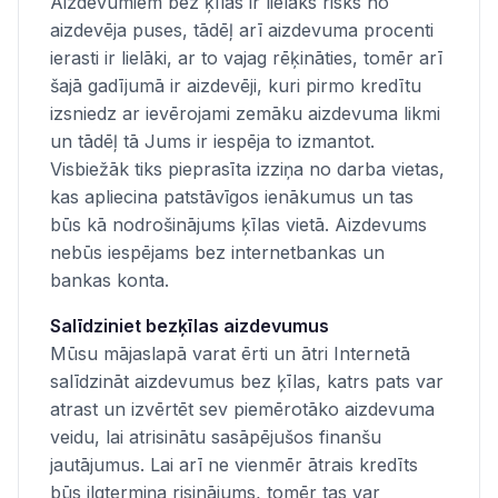
Aizdevumiem bez ķīlas ir lielāks risks no
aizdevēja puses, tādēļ arī aizdevuma procenti
ierasti ir lielāki, ar to vajag rēķināties, tomēr arī
šajā gadījumā ir aizdevēji, kuri pirmo kredītu
izsniedz ar ievērojami zemāku aizdevuma likmi
un tādēļ tā Jums ir iespēja to izmantot.
Visbiežāk tiks pieprasīta izziņa no darba vietas,
kas apliecina patstāvīgos ienākumus un tas
būs kā nodrošinājums ķīlas vietā. Aizdevums
nebūs iespējams bez internetbankas un
bankas konta.
Salīdziniet bezķīlas aizdevumus
Mūsu mājaslapā varat ērti un ātri Internetā
salīdzināt aizdevumus bez ķīlas, katrs pats var
atrast un izvērtēt sev piemērotāko aizdevuma
veidu, lai atrisinātu sasāpējušos finanšu
jautājumus. Lai arī ne vienmēr ātrais kredīts
būs ilgtermiņa risinājums, tomēr tas var