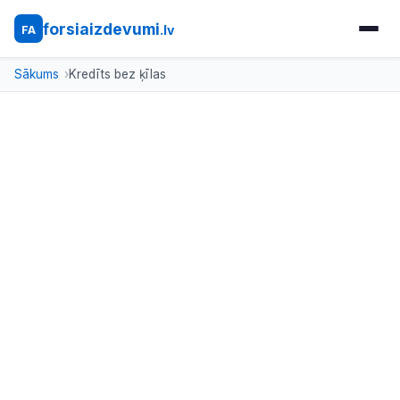
forsiaizdevumi
.lv
FA
Sākums
Kredīts bez ķīlas