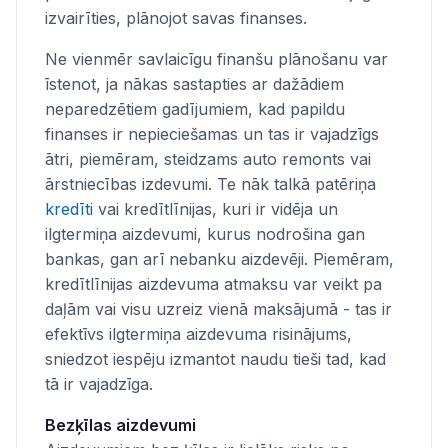
izvairīties, plānojot savas finanses.
Ne vienmēr savlaicīgu finanšu plānošanu var
īstenot, ja nākas sastapties ar dažādiem
neparedzētiem gadījumiem, kad papildu
finanses ir nepieciešamas un tas ir vajadzīgs
ātri, piemēram, steidzams auto remonts vai
ārstniecības izdevumi. Te nāk talkā patēriņa
kredīti
vai kredītlīnijas, kuri ir vidēja un
ilgtermiņa aizdevumi, kurus nodrošina gan
bankas, gan arī nebanku aizdevēji. Piemēram,
kredītlīnijas aizdevuma atmaksu var veikt pa
daļām vai visu uzreiz vienā maksājumā - tas ir
efektīvs ilgtermiņa aizdevuma risinājums,
sniedzot iespēju izmantot naudu tieši tad, kad
tā ir vajadzīga.
Bezķīlas aizdevumi