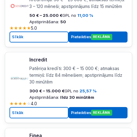
3 – 120 mēneši; apstiprinājums līdz 15 minūtēm
50 € – 25.000 €
GPL no
11,00 %
Apstiprināšana:
50
★
★
★
★
★
5.0
Sīkāk
Pieteikties
REKLĀMA
Incredit
Patēriņa kredīti: 300 € – 15 000 €; atmaksas
termiņš: līdz 84 mēnešiem; apstiprinājums līdz
30 minūtēm
300 € – 15.000 €
GPL no
25,57 %
Apstiprināšana:
līdz 30 minūtēm
★
★
★
★
☆
4.0
Sīkāk
Pieteikties
REKLĀMA
Finea