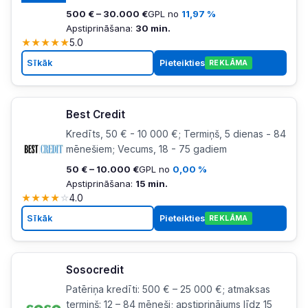
500 € – 30.000 €
GPL no
11,97 %
Apstiprināšana:
30 min.
★
★
★
★
★
5.0
Sīkāk
Pieteikties
REKLĀMA
Best Credit
Kredīts, 50 € - 10 000 €; Termiņš, 5 dienas - 84
mēnešiem; Vecums, 18 - 75 gadiem
50 € – 10.000 €
GPL no
0,00 %
Apstiprināšana:
15 min.
★
★
★
★
☆
4.0
Sīkāk
Pieteikties
REKLĀMA
Sosocredit
Patēriņa kredīti: 500 € – 25 000 €; atmaksas
termiņš: 12 – 84 mēneši; apstiprinājums līdz 15