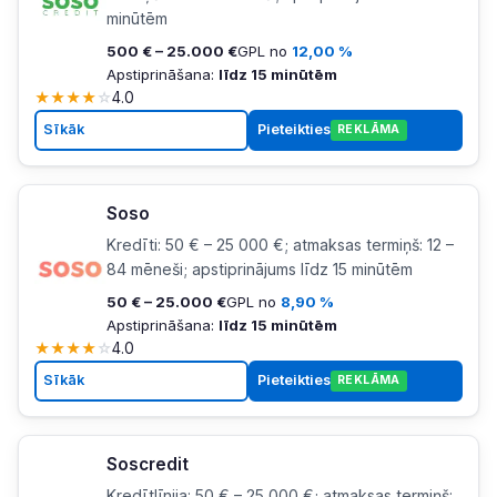
minūtēm
500 € – 25.000 €
GPL no
12,00 %
Apstiprināšana:
līdz 15 minūtēm
★
★
★
★
☆
4.0
Sīkāk
Pieteikties
REKLĀMA
Soso
Kredīti: 50 € – 25 000 €; atmaksas termiņš: 12 –
84 mēneši; apstiprinājums līdz 15 minūtēm
50 € – 25.000 €
GPL no
8,90 %
Apstiprināšana:
līdz 15 minūtēm
★
★
★
★
☆
4.0
Sīkāk
Pieteikties
REKLĀMA
Soscredit
Kredītlīnija: 50 € – 25 000 €; atmaksas termiņš: