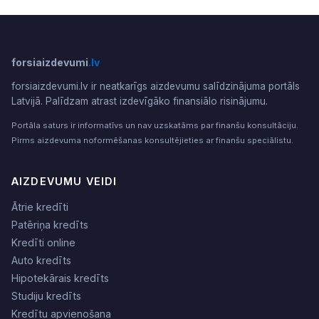
forsiaizdevumi
.lv
forsiaizdevumi.lv ir neatkarīgs aizdevumu salīdzinājuma portāls
Latvijā. Palīdzam atrast izdevīgāko finansiālo risinājumu.
Portāla saturs ir informatīvs un nav uzskatāms par finanšu konsultāciju.
Pirms aizdevuma noformēšanas konsultējieties ar finanšu speciālistu.
AIZDEVUMU VEIDI
Ātrie kredīti
Patēriņa kredīts
Kredīti online
Auto kredīts
Hipotekārais kredīts
Studiju kredīts
Kredītu apvienošana