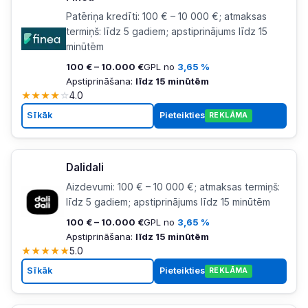
Patēriņa kredīti: 100 € – 10 000 €; atmaksas
termiņš: līdz 5 gadiem; apstiprinājums līdz 15
minūtēm
100 € – 10.000 €
GPL no
3,65 %
Apstiprināšana:
līdz 15 minūtēm
★
★
★
★
☆
4.0
Sīkāk
Pieteikties
REKLĀMA
Dalidali
Aizdevumi: 100 € – 10 000 €; atmaksas termiņš:
līdz 5 gadiem; apstiprinājums līdz 15 minūtēm
100 € – 10.000 €
GPL no
3,65 %
Apstiprināšana:
līdz 15 minūtēm
★
★
★
★
★
5.0
Sīkāk
Pieteikties
REKLĀMA