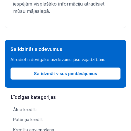
iespējām visplašāko informāciju atradīsiet
mūsu mājaslapā.
Salīdzināt aizdevumus
Atrodiet izdevīgāko aizdevumu jūsu vajadzībām.
Salīdzināt visus piedāvājumus
Līdzīgas kategorijas
Ātrie kredīti
Patēriņa kredīt
Kredītu apvienošana