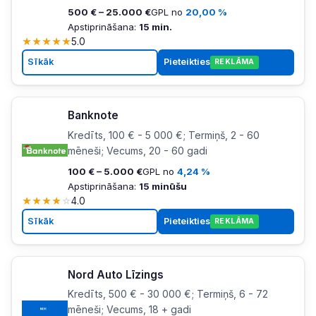
500 € – 25.000 €
GPL no
20,00 %
Apstiprināšana:
15 min.
★
★
★
★
★
5.0
Sīkāk
Pieteikties
REKLĀMA
Banknote
Kredīts, 100 € - 5 000 €; Termiņš, 2 - 60
mēneši; Vecums, 20 - 60 gadi
100 € – 5.000 €
GPL no
4,24 %
Apstiprināšana:
15 minūšu
★
★
★
★
☆
4.0
Sīkāk
Pieteikties
REKLĀMA
Nord Auto Līzings
Kredīts, 500 € - 30 000 €; Termiņš, 6 - 72
mēneši; Vecums, 18 + gadi