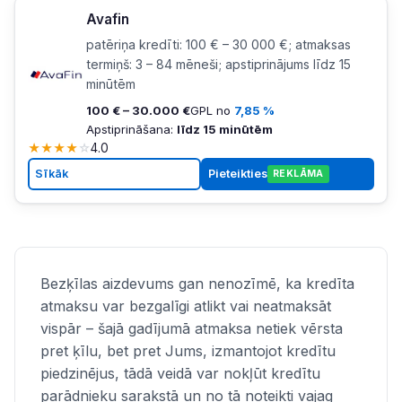
Avafin
patēriņa kredīti: 100 € – 30 000 €; atmaksas
termiņš: 3 – 84 mēneši; apstiprinājums līdz 15
minūtēm
100 € – 30.000 €
GPL no
7,85 %
Apstiprināšana:
līdz 15 minūtēm
★
★
★
★
☆
4.0
Sīkāk
Pieteikties
REKLĀMA
Bezķīlas aizdevums gan nenozīmē, ka kredīta
atmaksu var bezgalīgi atlikt vai neatmaksāt
vispār – šajā gadījumā atmaksa netiek vērsta
pret ķīlu, bet pret Jums, izmantojot kredītu
piedzinējus, tādā veidā var nokļūt kredītu
parādnieku sarakstā un no tā noteikti vajag