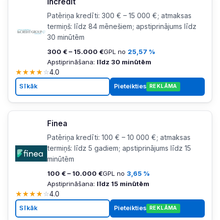
Incredit
Patēriņa kredīti: 300 € – 15 000 €; atmaksas
termiņš: līdz 84 mēnešiem; apstiprinājums līdz
30 minūtēm
300 € – 15.000 €
GPL no
25,57 %
Apstiprināšana:
līdz 30 minūtēm
★
★
★
★
☆
4.0
Sīkāk
Pieteikties
REKLĀMA
Finea
Patēriņa kredīti: 100 € – 10 000 €; atmaksas
termiņš: līdz 5 gadiem; apstiprinājums līdz 15
minūtēm
100 € – 10.000 €
GPL no
3,65 %
Apstiprināšana:
līdz 15 minūtēm
★
★
★
★
☆
4.0
Sīkāk
Pieteikties
REKLĀMA