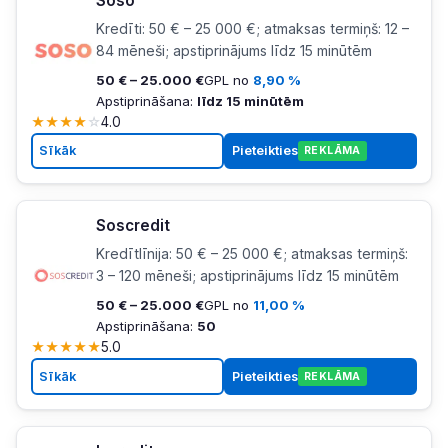
Soso
Kredīti: 50 € – 25 000 €; atmaksas termiņš: 12 –
84 mēneši; apstiprinājums līdz 15 minūtēm
50 € – 25.000 €
GPL no
8,90 %
Apstiprināšana:
līdz 15 minūtēm
★
★
★
★
☆
4.0
Sīkāk
Pieteikties
REKLĀMA
Soscredit
Kredītlīnija: 50 € – 25 000 €; atmaksas termiņš:
3 – 120 mēneši; apstiprinājums līdz 15 minūtēm
50 € – 25.000 €
GPL no
11,00 %
Apstiprināšana:
50
★
★
★
★
★
5.0
Sīkāk
Pieteikties
REKLĀMA