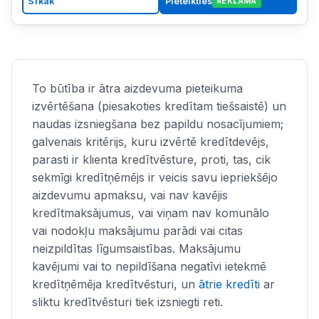
Sīkāk
Pieteikties
REKLĀMA
To būtība ir ātra aizdevuma pieteikuma
izvērtēšana (piesakoties kredītam tiešsaistē) un
naudas izsniegšana bez papildu nosacījumiem;
galvenais kritērijs, kuru izvērtē kredītdevējs,
parasti ir klienta kredītvēsture, proti, tas, cik
sekmīgi kredītņēmējs ir veicis savu iepriekšējo
aizdevumu apmaksu, vai nav kavējis
kredītmaksājumus, vai viņam nav komunālo
vai nodokļu maksājumu parādi vai citas
neizpildītas līgumsaistības. Maksājumu
kavējumi vai to nepildīšana negatīvi ietekmē
kredītņēmēja kredītvēsturi, un
ātrie kredīti
ar
sliktu kredītvēsturi tiek izsniegti reti.