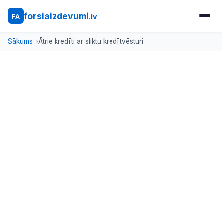
forsiaizdevumi
.lv
FA
Sākums
Ātrie kredīti ar sliktu kredītvēsturi