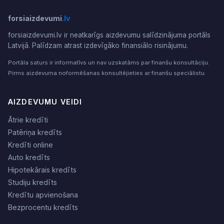
forsiaizdevumi
.lv
forsiaizdevumi.lv ir neatkarīgs aizdevumu salīdzinājuma portāls
Latvijā. Palīdzam atrast izdevīgāko finansiālo risinājumu.
Portāla saturs ir informatīvs un nav uzskatāms par finanšu konsultāciju.
Pirms aizdevuma noformēšanas konsultējieties ar finanšu speciālistu.
AIZDEVUMU VEIDI
Ātrie kredīti
Patēriņa kredīts
Kredīti online
Auto kredīts
Hipotekārais kredīts
Studiju kredīts
Kredītu apvienošana
Bezprocentu kredīts