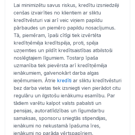
Lai minimizētu savus riskus, kredītu izsniedzēji
cenšas izvairīties no klientiem ar sliktu
kredītvēsturi vai arī veic viņiem papildu
pārbaudes un piemēro papildu nosacījumus.
Tā, piemēram, īpaši cītīgi tiek izvērtēta
kredītņēmēja kredītspēja, proti, spēja
uzņemties un pildīt kredītsaistības atbilstoši
noslēgtajiem līgumiem. Tostarp īpaša
uzmanība tiek pievērsta arī kredītņēmēja
ienākumiem, galvenokārt darba algas
ieņēmumiem. Ātrie
kredīti
ar sliktu kredītvēsturi
bez darba vietas tiek izsniegti vien pierādot citu
regulāru un ilgstošu ienākumu esamību. Par
tādiem varētu kalpot valsts pabalsti un
pensijas, autoratlīdzības un līgumdarbu
samaksas, sponsoru sniegtās stipendijas,
ienākumi no nekustamā īpašuma īres,
ienākumi no parāda vērtspapīriem,