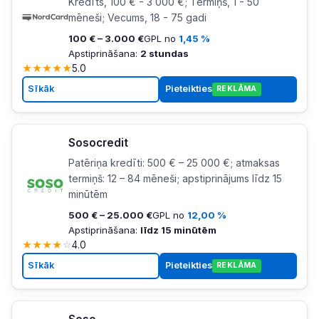
Kredīts, 100 € - 3 000 €; Termiņš, 1 - 50
mēneši; Vecums, 18 - 75 gadi
100 € – 3.000 €
GPL no
1,45 %
Apstiprināšana:
2 stundas
★
★
★
★
★
5.0
Sīkāk
Pieteikties
REKLĀMA
Sosocredit
Patēriņa kredīti: 500 € – 25 000 €; atmaksas
termiņš: 12 – 84 mēneši; apstiprinājums līdz 15
minūtēm
500 € – 25.000 €
GPL no
12,00 %
Apstiprināšana:
līdz 15 minūtēm
★
★
★
★
☆
4.0
Sīkāk
Pieteikties
REKLĀMA