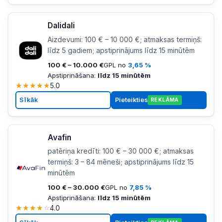
Dalidali
Aizdevumi: 100 € – 10 000 €; atmaksas termiņš:
līdz 5 gadiem; apstiprinājums līdz 15 minūtēm
100 € – 10.000 €
GPL no
3,65 %
Apstiprināšana:
līdz 15 minūtēm
★
★
★
★
★
5.0
Sīkāk
Pieteikties
REKLĀMA
Avafin
patēriņa kredīti: 100 € – 30 000 €; atmaksas
termiņš: 3 – 84 mēneši; apstiprinājums līdz 15
minūtēm
100 € – 30.000 €
GPL no
7,85 %
Apstiprināšana:
līdz 15 minūtēm
★
★
★
★
☆
4.0