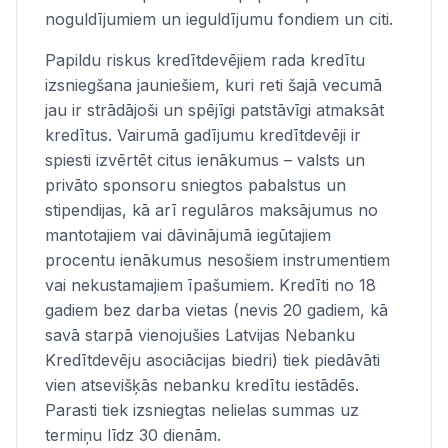
noguldījumiem un ieguldījumu fondiem un citi.
Papildu riskus kredītdevējiem rada kredītu
izsniegšana jauniešiem, kuri reti šajā vecumā
jau ir strādājoši un spējīgi patstāvīgi atmaksāt
kredītus. Vairumā gadījumu kredītdevēji ir
spiesti izvērtēt citus ienākumus – valsts un
privāto sponsoru sniegtos pabalstus un
stipendijas, kā arī regulāros maksājumus no
mantotajiem vai dāvinājumā iegūtajiem
procentu ienākumus nesošiem instrumentiem
vai nekustamajiem īpašumiem. Kredīti no 18
gadiem bez darba vietas (nevis 20 gadiem, kā
savā starpā vienojušies Latvijas Nebanku
Kredītdevēju asociācijas biedri) tiek piedāvāti
vien atsevišķās nebanku kredītu iestādēs.
Parasti tiek izsniegtas nelielas summas uz
termiņu līdz 30 dienām.