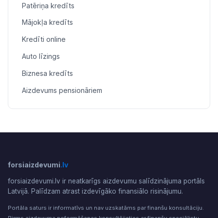
Patēriņa kredīts
Mājokļa kredīts
Kredīti online
Auto līzings
Biznesa kredīts
Aizdevums pensionāriem
forsiaizdevumi
.lv
forsiaizdevumi.lv ir neatkarīgs aizdevumu salīdzinājuma portāls
Latvijā. Palīdzam atrast izdevīgāko finansiālo risinājumu.
Portāla saturs ir informatīvs un nav uzskatāms par finanšu konsultāciju.
Pirms aizdevuma noformēšanas konsultējieties ar finanšu speciālistu.