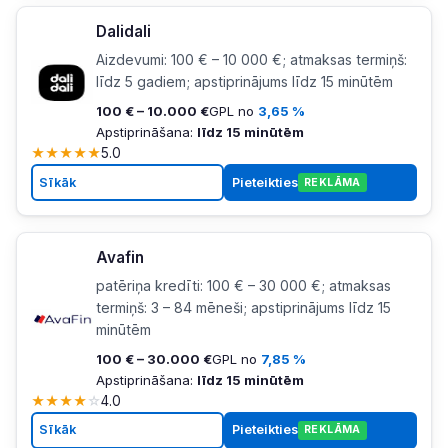
Dalidali
Aizdevumi: 100 € – 10 000 €; atmaksas termiņš:
līdz 5 gadiem; apstiprinājums līdz 15 minūtēm
100 € – 10.000 €
GPL no
3,65 %
Apstiprināšana:
līdz 15 minūtēm
★
★
★
★
★
5.0
Sīkāk
Pieteikties
REKLĀMA
Avafin
patēriņa kredīti: 100 € – 30 000 €; atmaksas
termiņš: 3 – 84 mēneši; apstiprinājums līdz 15
minūtēm
100 € – 30.000 €
GPL no
7,85 %
Apstiprināšana:
līdz 15 minūtēm
★
★
★
★
☆
4.0
Sīkāk
Pieteikties
REKLĀMA