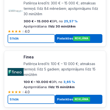
Patēriņa kredīti: 300 € – 15 000 €; atmaksas
termiņš: līdz 84 mēnešiem; apstiprinājums līdz
30 minūtēm
300 € – 15.000 €
GPL no
25,57 %
Apstiprināšana:
līdz 30 minūtēm
★
★
★
★
☆
4.0
Sīkāk
Pieteikties
REKLĀMA
Finea
Patēriņa kredīti: 100 € – 10 000 €; atmaksas
termiņš: līdz 5 gadiem; apstiprinājums līdz 15
minūtēm
100 € – 10.000 €
GPL no
3,65 %
Apstiprināšana:
līdz 15 minūtēm
★
★
★
★
☆
4.0
Sīkāk
Pieteikties
REKLĀMA