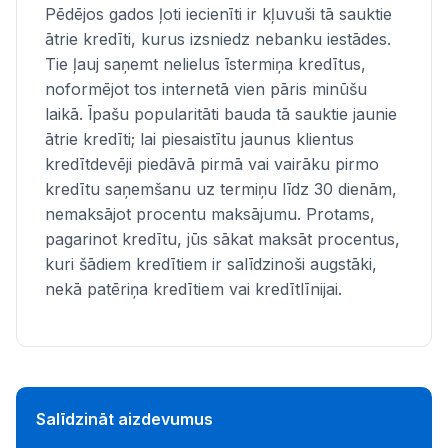
Pēdējos gados ļoti iecienīti ir kļuvuši tā sauktie
ātrie kredīti, kurus izsniedz nebanku iestādes.
Tie ļauj saņemt nelielus īstermiņa kredītus,
noformējot tos internetā vien pāris minūšu
laikā. Īpašu popularitāti bauda tā sauktie jaunie
ātrie kredīti; lai piesaistītu jaunus klientus
kredītdevēji piedāvā pirmā vai vairāku pirmo
kredītu saņemšanu uz termiņu līdz 30 dienām,
nemaksājot procentu maksājumu. Protams,
pagarinot kredītu, jūs sākat maksāt procentus,
kuri šādiem kredītiem ir salīdzinoši augstāki,
nekā patēriņa kredītiem vai kredītlīnijai.
Salīdzināt aizdevumus