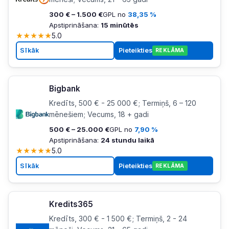
300 € – 1.500 €
GPL no
38,35 %
Apstiprināšana:
15 minūtēs
★
★
★
★
★
5.0
Sīkāk
Pieteikties
REKLĀMA
Bigbank
Kredīts, 500 € - 25 000 €; Termiņš, 6 – 120
mēnešiem; Vecums, 18 + gadi
500 € – 25.000 €
GPL no
7,90 %
Apstiprināšana:
24 stundu laikā
★
★
★
★
★
5.0
Sīkāk
Pieteikties
REKLĀMA
Kredits365
Kredīts, 300 € - 1 500 €; Termiņš, 2 - 24