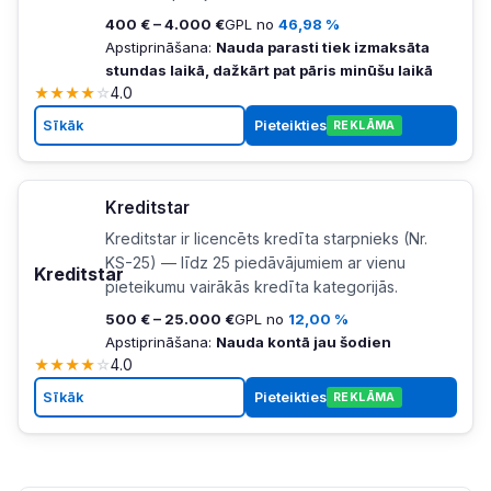
400 € – 4.000 €
GPL no
46,98 %
Apstiprināšana:
Nauda parasti tiek izmaksāta
stundas laikā, dažkārt pat pāris minūšu laikā
★
★
★
★
☆
4.0
Sīkāk
Pieteikties
REKLĀMA
Kreditstar
Kreditstar ir licencēts kredīta starpnieks (Nr.
KS-25) — līdz 25 piedāvājumiem ar vienu
Kreditstar
pieteikumu vairākās kredīta kategorijās.
500 € – 25.000 €
GPL no
12,00 %
Apstiprināšana:
Nauda kontā jau šodien
★
★
★
★
☆
4.0
Sīkāk
Pieteikties
REKLĀMA