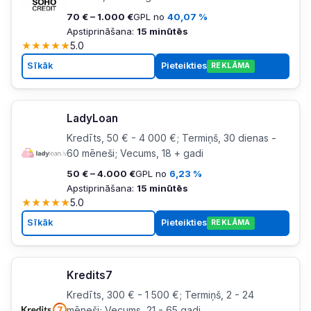
70 € – 1.000 €
GPL no
40,07 %
Apstiprināšana:
15 minūtēs
★
★
★
★
★
5.0
Sīkāk
Pieteikties
REKLĀMA
LadyLoan
Kredīts, 50 € - 4 000 €; Termiņš, 30 dienas -
60 mēneši; Vecums, 18 + gadi
50 € – 4.000 €
GPL no
6,23 %
Apstiprināšana:
15 minūtēs
★
★
★
★
★
5.0
Sīkāk
Pieteikties
REKLĀMA
Kredits7
Kredīts, 300 € - 1 500 €; Termiņš, 2 - 24
mēneši; Vecums, 21 - 65 gadi