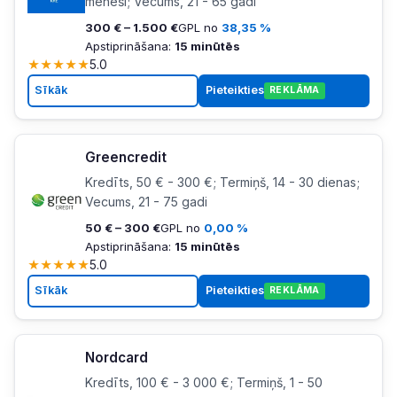
mēneši; Vecums, 21 - 65 gadi
300 € – 1.500 €
GPL no
38,35 %
Apstiprināšana:
15 minūtēs
★
★
★
★
★
5.0
Sīkāk
Pieteikties
REKLĀMA
Greencredit
Kredīts, 50 € - 300 €; Termiņš, 14 - 30 dienas;
Vecums, 21 - 75 gadi
50 € – 300 €
GPL no
0,00 %
Apstiprināšana:
15 minūtēs
★
★
★
★
★
5.0
Sīkāk
Pieteikties
REKLĀMA
Nordcard
Kredīts, 100 € - 3 000 €; Termiņš, 1 - 50