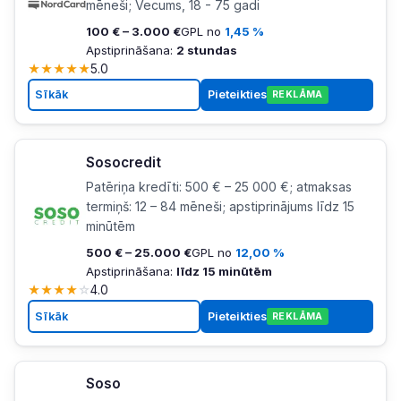
mēneši; Vecums, 18 - 75 gadi
100 € – 3.000 €
GPL no
1,45 %
Apstiprināšana:
2 stundas
★
★
★
★
★
5.0
Sīkāk
Pieteikties
REKLĀMA
Sosocredit
Patēriņa kredīti: 500 € – 25 000 €; atmaksas
termiņš: 12 – 84 mēneši; apstiprinājums līdz 15
minūtēm
500 € – 25.000 €
GPL no
12,00 %
Apstiprināšana:
līdz 15 minūtēm
★
★
★
★
☆
4.0
Sīkāk
Pieteikties
REKLĀMA
Soso