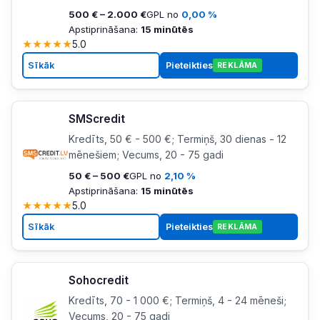
500 € – 2.000 €
GPL no
0,00 %
Apstiprināšana:
15 minūtēs
★
★
★
★
★
5.0
Sīkāk
Pieteikties
REKLĀMA
SMScredit
Kredīts, 50 € - 500 €; Termiņš, 30 dienas - 12
mēnešiem; Vecums, 20 - 75 gadi
50 € – 500 €
GPL no
2,10 %
Apstiprināšana:
15 minūtēs
★
★
★
★
★
5.0
Sīkāk
Pieteikties
REKLĀMA
Sohocredit
Kredīts, 70 - 1 000 €; Termiņš, 4 - 24 mēneši;
Vecums, 20 - 75 gadi