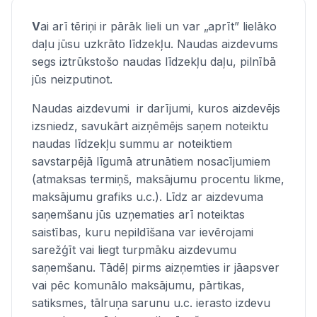
V
ai arī tēriņi ir pārāk lieli un var „aprīt” lielāko
daļu jūsu uzkrāto līdzekļu. Naudas aizdevums
segs iztrūkstošo naudas līdzekļu daļu, pilnībā
jūs neizputinot.
Naudas aizdevumi ir darījumi, kuros aizdevējs
izsniedz, savukārt aizņēmējs saņem noteiktu
naudas līdzekļu summu ar noteiktiem
savstarpējā līgumā atrunātiem nosacījumiem
(atmaksas termiņš, maksājumu procentu likme,
maksājumu grafiks u.c.). Līdz ar aizdevuma
saņemšanu jūs uzņematies arī noteiktas
saistības, kuru nepildīšana var ievērojami
sarežģīt vai liegt turpmāku aizdevumu
saņemšanu. Tādēļ pirms aizņemties ir jāapsver
vai pēc komunālo maksājumu, pārtikas,
satiksmes, tālruņa sarunu u.c. ierasto izdevu