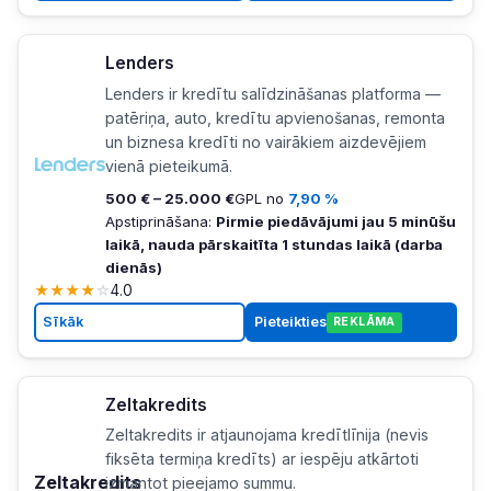
Lenders
Lenders ir kredītu salīdzināšanas platforma —
patēriņa, auto, kredītu apvienošanas, remonta
un biznesa kredīti no vairākiem aizdevējiem
vienā pieteikumā.
500 € – 25.000 €
GPL no
7,90 %
Apstiprināšana:
Pirmie piedāvājumi jau 5 minūšu
laikā, nauda pārskaitīta 1 stundas laikā (darba
dienās)
★
★
★
★
☆
4.0
Sīkāk
Pieteikties
REKLĀMA
Zeltakredits
Zeltakredits ir atjaunojama kredītlīnija (nevis
fiksēta termiņa kredīts) ar iespēju atkārtoti
Zeltakredits
izmantot pieejamo summu.