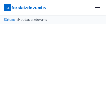
forsiaizdevumi
.lv
FA
Sākums
Naudas aizdevums