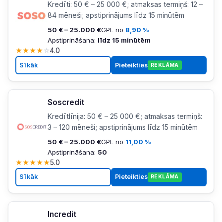
Kredīti: 50 € – 25 000 €; atmaksas termiņš: 12 –
84 mēneši; apstiprinājums līdz 15 minūtēm
50 € – 25.000 €
GPL no
8,90 %
Apstiprināšana:
līdz 15 minūtēm
★
★
★
★
☆
4.0
Sīkāk
Pieteikties
REKLĀMA
Soscredit
Kredītlīnija: 50 € – 25 000 €; atmaksas termiņš:
3 – 120 mēneši; apstiprinājums līdz 15 minūtēm
50 € – 25.000 €
GPL no
11,00 %
Apstiprināšana:
50
★
★
★
★
★
5.0
Sīkāk
Pieteikties
REKLĀMA
Incredit