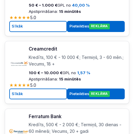
50 € – 1.000 €
GPL no
40,00 %
Apstiprināšana:
15 minūtēs
★
★
★
★
★
5.0
Sīkāk
Pieteikties
REKLĀMA
Creamcredit
Kredīts, 100 € - 10 000 €; Termiņš, 3 - 60 mēn.;
Vecums, 18 +
100 € – 10.000 €
GPL no
1,57 %
Apstiprināšana:
15 minūtēs
★
★
★
★
★
5.0
Sīkāk
Pieteikties
REKLĀMA
Ferratum Bank
Kredīts, 500 € - 2 000 €; Termiņš, 30 dienas -
60 mēneši; Vecums, 20 + gadi