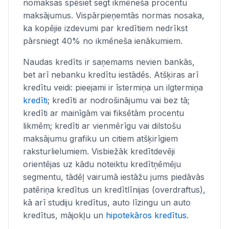
nomaksas spēsiet segt ikmēneša procentu
maksājumus. Vispārpieņemtās normas nosaka,
ka kopējie izdevumi par kredītiem nedrīkst
pārsniegt 40% no ikmēneša ienākumiem.
Naudas kredīts ir saņemams nevien bankās,
bet arī nebanku kredītu iestādēs. Atšķiras arī
kredītu veidi: pieejami ir īstermiņa un ilgtermiņa
kredīti
; kredīti ar nodrošinājumu vai bez tā;
kredīti ar mainīgām vai fiksētām procentu
likmēm; kredīti ar vienmērīgu vai dilstošu
maksājumu grafiku un citiem atšķirīgiem
raksturlielumiem. Visbiežāk kredītdevēji
orientējas uz kādu noteiktu kredītņēmēju
segmentu, tādēļ vairumā iestāžu jums piedāvās
patēriņa kredītus un kredītlīnijas (overdraftus),
kā arī studiju kredītus, auto līzingu un auto
kredītus, mājokļu un
hipotekāros kredītus
.