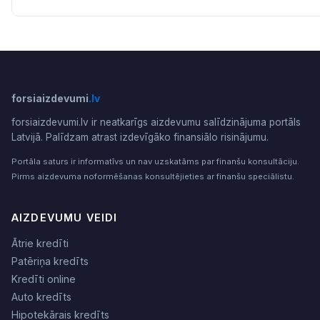
forsiaizdevumi
.lv
forsiaizdevumi.lv ir neatkarīgs aizdevumu salīdzinājuma portāls
Latvijā. Palīdzam atrast izdevīgāko finansiālo risinājumu.
Portāla saturs ir informatīvs un nav uzskatāms par finanšu konsultāciju.
Pirms aizdevuma noformēšanas konsultējieties ar finanšu speciālistu.
AIZDEVUMU VEIDI
Ātrie kredīti
Patēriņa kredīts
Kredīti online
Auto kredīts
Hipotekārais kredīts