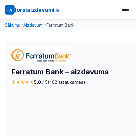
forsiaizdevumi
.lv
FA
Sākums
Aizdevumi
Ferratum Bank
Ferratum Bank – aizdevums
★
★
★
★
★
5.0
/ 5
(
402
atsauksmes)