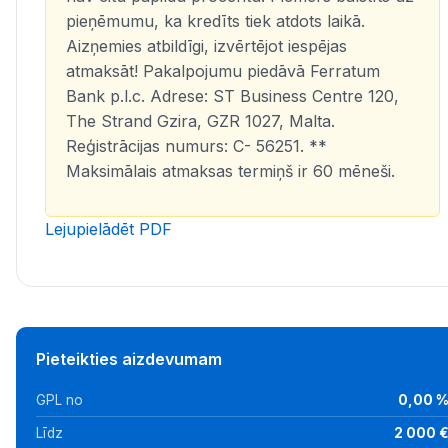
pieņēmumu, ka kredīts tiek atdots laikā.
Aizņemies atbildīgi, izvērtējot iespējas
atmaksāt! Pakalpojumu piedāvā Ferratum
Bank p.l.c. Adrese: ST Business Centre 120,
The Strand Gzira, GZR 1027, Malta.
Reģistrācijas numurs: C- 56251. **
Maksimālais atmaksas termiņš ir 60 mēneši.
Lejupielādēt PDF
Pieteikties aizdevumam
GPL no
0,00 
Līdz
2 000 