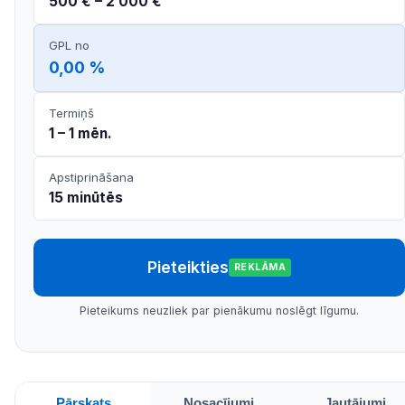
500 € – 2 000 €
GPL no
0,00 %
Termiņš
1 – 1 mēn.
Apstiprināšana
15 minūtēs
Pieteikties
REKLĀMA
Pieteikums neuzliek par pienākumu noslēgt līgumu.
Pārskats
Nosacījumi
Jautājumi