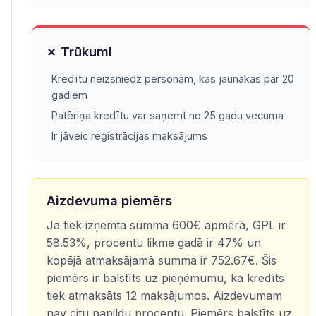
✗ Trūkumi
Kredītu neizsniedz personām, kas jaunākas par 20
gadiem
Patēriņa kredītu var saņemt no 25 gadu vecuma
Ir jāveic reģistrācijas maksājums
Aizdevuma piemērs
Ja tiek izņemta summa 600€ apmērā, GPL ir
58.53%, procentu likme gadā ir 47% un
kopējā atmaksājamā summa ir 752.67€. Šis
piemērs ir balstīts uz pieņēmumu, ka kredīts
tiek atmaksāts 12 maksājumos. Aizdevumam
nav citu papildu procentu. Piemērs balstīts uz