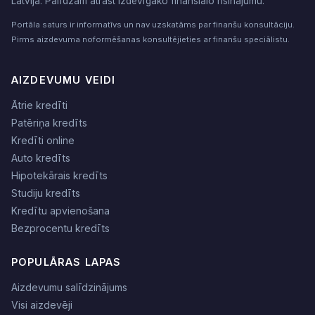
Latvijā. Palīdzam atrast izdevīgāko finansiālo risinājumu.
Portāla saturs ir informatīvs un nav uzskatāms par finanšu konsultāciju.
Pirms aizdevuma noformēšanas konsultējieties ar finanšu speciālistu.
AIZDEVUMU VEIDI
Ātrie kredīti
Patēriņa kredīts
Kredīti online
Auto kredīts
Hipotekārais kredīts
Studiju kredīts
Kredītu apvienošana
Bezprocentu kredīts
POPULĀRAS LAPAS
Aizdevumu salīdzinājums
Visi aizdevēji