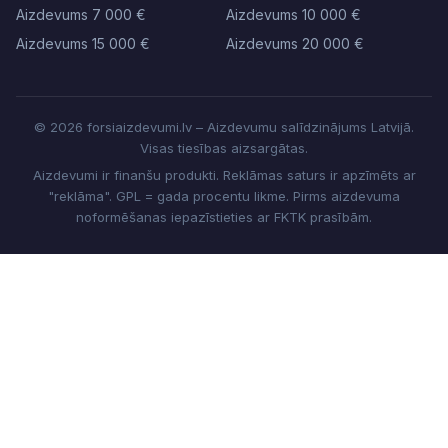
Aizdevums 7 000 €
Aizdevums 10 000 €
Aizdevums 15 000 €
Aizdevums 20 000 €
© 2026 forsiaizdevumi.lv – Aizdevumu salīdzinājums Latvijā.
Visas tiesības aizsargātas.
Aizdevumi ir finanšu produkti. Reklāmas saturs ir apzīmēts ar
"reklāma". GPL = gada procentu likme. Pirms aizdevuma
noformēšanas iepazīstieties ar FKTK prasībām.