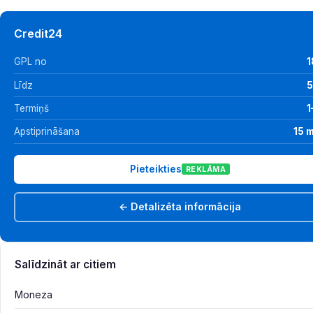
Credit24
GPL no
1
Līdz
5
Termiņš
1
Apstiprināšana
15 
Pieteikties
REKLĀMA
← Detalizēta informācija
Salīdzināt ar citiem
Moneza