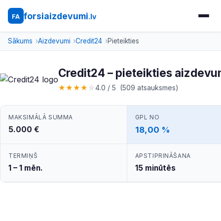
forsiaizdevumi
.lv
FA
Sākums
Aizdevumi
Credit24
Pieteikties
Credit24 – pieteikties aizde
★
★
★
★
☆
4.0 / 5 (509 atsauksmes)
MAKSIMĀLĀ SUMMA
GPL NO
5.000 €
18,00 %
TERMIŅŠ
APSTIPRINĀŠANA
1 – 1 mēn.
15 minūtēs