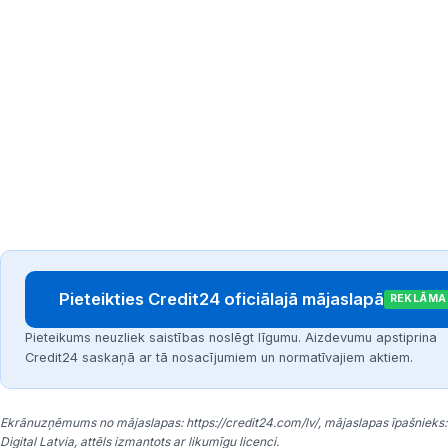
Pieteikties Credit24 oficiālajā mājaslapā
REKLĀMA
Pieteikums neuzliek saistības noslēgt līgumu. Aizdevumu apstiprina
Credit24 saskaņā ar tā nosacījumiem un normatīvajiem aktiem.
Ekrānuzņēmums no mājaslapas: https://credit24.com/lv/, mājaslapas īpašnieks:
Digital Latvia, attēls izmantots ar likumīgu licenci.