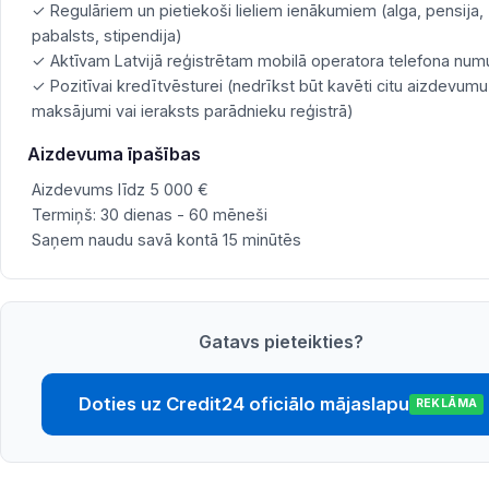
✓ Regulāriem un pietiekoši lieliem ienākumiem (alga, pensija,
pabalsts, stipendija)
✓ Aktīvam Latvijā reģistrētam mobilā operatora telefona nu
✓ Pozitīvai kredītvēsturei (nedrīkst būt kavēti citu aizdevumu
maksājumi vai ieraksts parādnieku reģistrā)
Aizdevuma īpašības
Aizdevums līdz 5 000 €
Termiņš: 30 dienas - 60 mēneši
Saņem naudu savā kontā 15 minūtēs
Gatavs pieteikties?
Doties uz Credit24 oficiālo mājaslapu
REKLĀMA