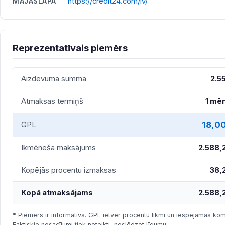
https://credit24.com/lv/
MĀJASLAPA
Reprezentatīvais piemērs
Aizdevuma summa
2.5
Atmaksas termiņš
1 mē
18,0
GPL
Ikmēneša maksājums
2.588,
Kopējās procentu izmaksas
38,
Kopā atmaksājams
2.588,
* Piemērs ir informatīvs. GPL ietver procentu likmi un iespējamās komi
Faktiskie nosacījumi tiek noteikti, noslēdzot līgumu.