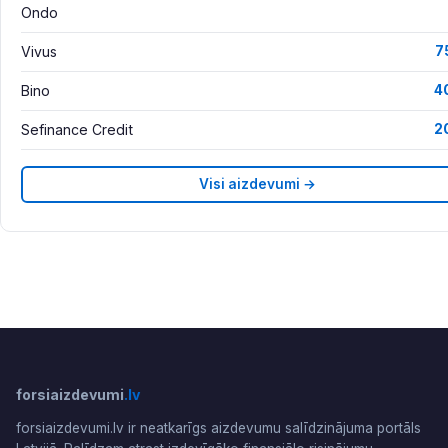
Ondo
Vivus
7
Bino
4
Sefinance Credit
2
Visi aizdevumi →
forsiaizdevumi
.lv
forsiaizdevumi.lv ir neatkarīgs aizdevumu salīdzinājuma portāls