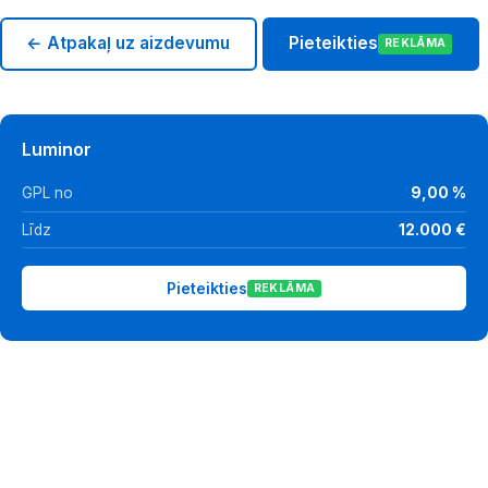
← Atpakaļ uz aizdevumu
Pieteikties
REKLĀMA
Luminor
GPL no
9,00 %
Līdz
12.000 €
Pieteikties
REKLĀMA