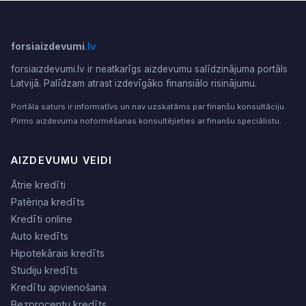
forsiaizdevumi
.lv
forsiaizdevumi.lv ir neatkarīgs aizdevumu salīdzinājuma portāls
Latvijā. Palīdzam atrast izdevīgāko finansiālo risinājumu.
Portāla saturs ir informatīvs un nav uzskatāms par finanšu konsultāciju.
Pirms aizdevuma noformēšanas konsultējieties ar finanšu speciālistu.
AIZDEVUMU VEIDI
Ātrie kredīti
Patēriņa kredīts
Kredīti online
Auto kredīts
Hipotekārais kredīts
Studiju kredīts
Kredītu apvienošana
Bezprocentu kredīts