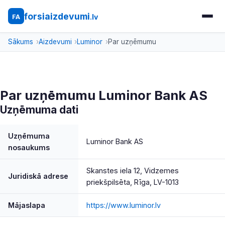
forsiaizdevumi
.lv
FA
Sākums
Aizdevumi
Luminor
Par uzņēmumu
Par uzņēmumu Luminor Bank AS
Uzņēmuma dati
Uzņēmuma
Luminor Bank AS
nosaukums
Skanstes iela 12, Vidzemes
Juridiskā adrese
priekšpilsēta, Rīga, LV-1013
Mājaslapa
https://www.luminor.lv