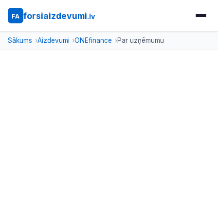
forsiaizdevumi
.lv
FA
Sākums
Aizdevumi
ONEfinance
Par uzņēmumu