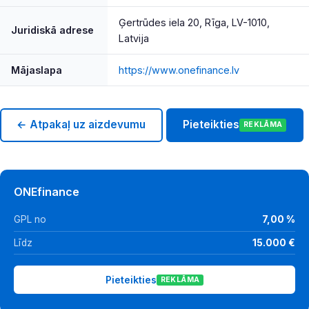
Ģertrūdes iela 20, Rīga, LV-1010,
Juridiskā adrese
Latvija
Mājaslapa
https://www.onefinance.lv
← Atpakaļ uz aizdevumu
Pieteikties
REKLĀMA
ONEfinance
GPL no
7,00 %
Līdz
15.000 €
Pieteikties
REKLĀMA