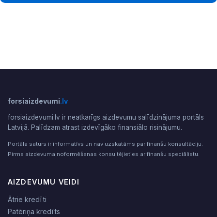
forsiaizdevumi
.lv
forsiaizdevumi.lv ir neatkarīgs aizdevumu salīdzinājuma portāls
Latvijā. Palīdzam atrast izdevīgāko finansiālo risinājumu.
Portāla saturs ir informatīvs un nav uzskatāms par finanšu konsultāciju.
Pirms aizdevuma noformēšanas konsultējieties ar finanšu speciālistu.
AIZDEVUMU VEIDI
Ātrie kredīti
Patēriņa kredīts