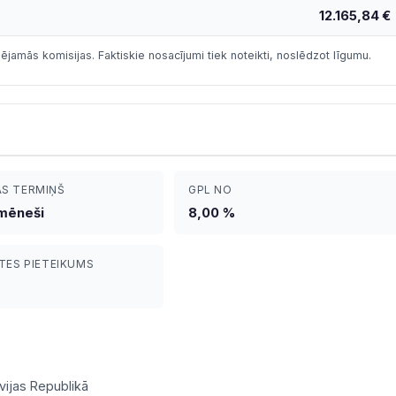
12.165,84 €
ējamās komisijas. Faktiskie nosacījumi tiek noteikti, noslēdzot līgumu.
S TERMIŅŠ
GPL NO
 mēneši
8,00 %
TES PIETEIKUMS
vijas Republikā