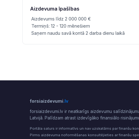
Aizdevuma īpašības
Aizdevums līdz 2 000 000 €
Termiņš: 12 - 120 mēnešiem
Saņem naudu savā kontā 2 darba dienu laikā
forsiaizdevumi
.lv
forsiaizdevumi.lv ir neatkarīgs aizdevumu salīdzinājum
Latvijā. Palīdzam atrast izdevīgāko finansiālo risinājum
Portāla saturs ir informatīvs un nav uzskatāms par finanšu kon
Pirms aizdevuma noformēšanas konsultējieties ar finanšu spec