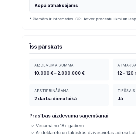
Kopā atmaksājams
* Piemērs ir informatīvs. GPL ietver procentu likmi un iesp
Īss pārskats
AIZDEVUMA SUMMA
ATMAKSA
10.000 € – 2.000.000 €
12 – 120
APSTIPRINĀŠANA
TIEŠSAIS
2 darba dienu laikā
Jā
Prasības aizdevuma saņemšanai
✓ Vecumā no 18+ gadiem
✓ Ar deklarētu un faktiskās dzīvesvietas adresi Lat