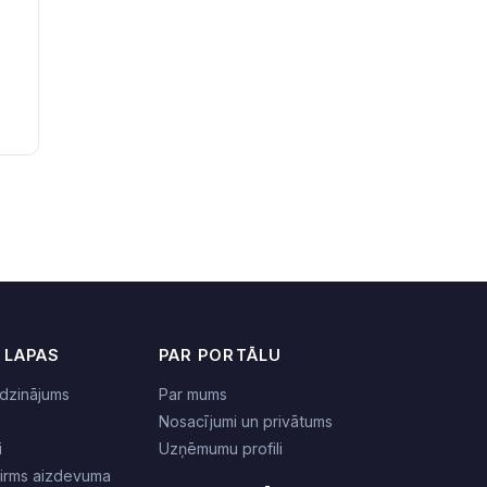
 LAPAS
PAR PORTĀLU
dzinājums
Par mums
Nosacījumi un privātums
i
Uzņēmumu profili
pirms aizdevuma