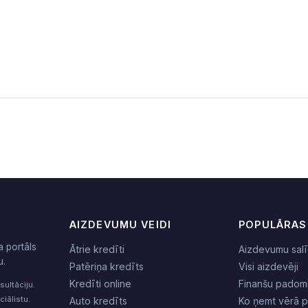
AIZDEVUMU VEIDI
POPULĀRAS
a portāls
Ātrie kredīti
Aizdevumu salī
u.
Patēriņa kredīts
Visi aizdevēji
Kredīti online
Finanšu padom
sultāciju.
iālistu.
Auto kredīts
Ko ņemt vērā 