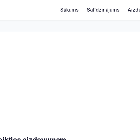
Sākums
Salīdzinājums
Aizd
eteikties aizdevumam