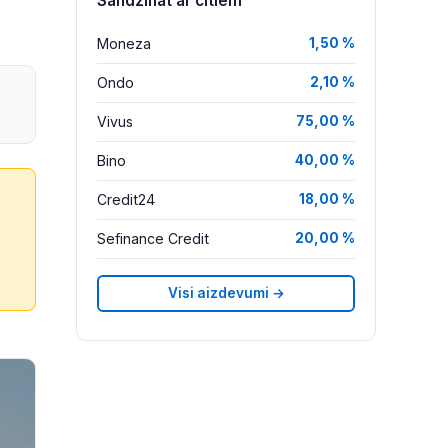
Salīdzināt ar citiem
Moneza
1,50 %
Ondo
2,10 %
Vivus
75,00 %
Bino
40,00 %
Credit24
18,00 %
Sefinance Credit
20,00 %
Visi aizdevumi →