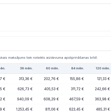
kais maksājums tiek noteikts aizdevuma apstiprināšanas brīdī.
ēn.
36 mēn.
60 mēn.
84 mēn.
120 mēn.
7 €
313,36 €
202,76 €
155,86 €
121,33 €
5 €
626,73 €
405,53 €
311,72 €
242,66 €
82 €
940,09 €
608,29 €
467,59 €
363,98 €
09 €
1.253,45 €
811,06 €
623,45 €
485,31 €