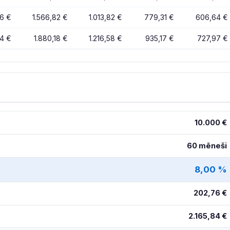
36 €
1.566,82 €
1.013,82 €
779,31 €
606,64 €
64 €
1.880,18 €
1.216,58 €
935,17 €
727,97 €
10.000 €
60 mēneši
8,00 %
202,76 €
2.165,84 €