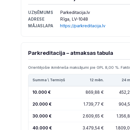
Parkeditacija.lv
UZŅĒMUMS
Rīga, LV-1048
ADRESE
https://parkreditacija.lv
MĀJASLAPA
Parkreditacija – atmaksas tabula
Orientējošie ikmēneša maksājumi pie GPL 8,00 %. Faktis
Summa \ Termiņš
12 mēn.
24 m
10.000 €
869,88 €
452,2
20.000 €
1.739,77 €
904,5
30.000 €
2.609,65 €
1.356,
40.000 €
3.479,54 €
1.809,