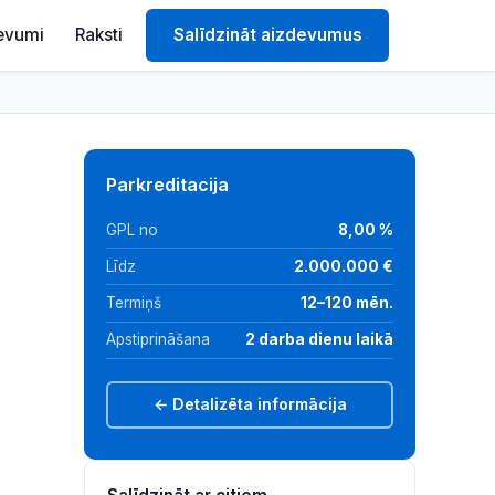
evumi
Raksti
Salīdzināt aizdevumus
Parkreditacija
GPL no
8,00 %
Līdz
2.000.000 €
Termiņš
12–120 mēn.
Apstiprināšana
2 darba dienu laikā
← Detalizēta informācija