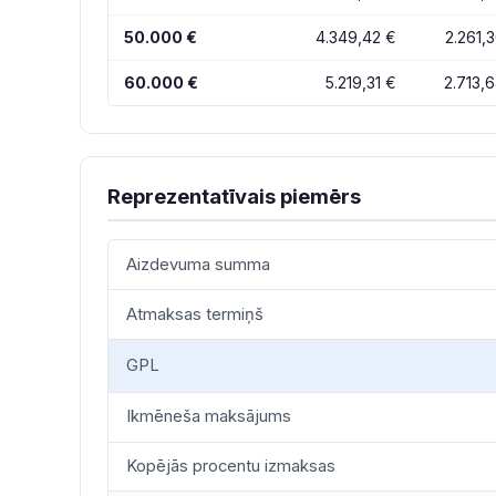
50.000 €
4.349,42 €
2.261,
60.000 €
5.219,31 €
2.713,
Reprezentatīvais piemērs
Aizdevuma summa
Atmaksas termiņš
GPL
Ikmēneša maksājums
Kopējās procentu izmaksas