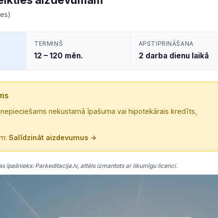
mes)
TERMIŅŠ
APSTIPRINĀŠANA
12 – 120 mēn.
2 darba dienu laikā
ams
a nepieciešams nekustamā īpašuma vai hipotekārais kredīts,
em:
Salīdzināt aizdevumus →
īpašnieks: Parkeditacija.lv, attēls izmantots ar likumīgu licenci.