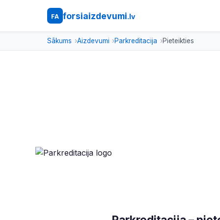
forsiaizdevumi
.lv
FA
Sākums
Aizdevumi
Parkreditacija
Pieteikties
Parkreditacija – pi