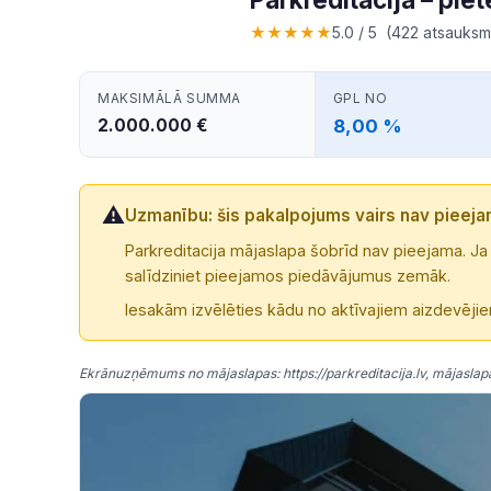
★
★
★
★
★
5.0 / 5 (422 atsauks
MAKSIMĀLĀ SUMMA
GPL NO
2.000.000 €
8,00 %
⚠️
Uzmanību: šis pakalpojums vairs nav pieej
Parkreditacija mājaslapa šobrīd nav pieejama. J
salīdziniet pieejamos piedāvājumus zemāk.
Iesakām izvēlēties kādu no aktīvajiem aizdevēji
Ekrānuzņēmums no mājaslapas: https://parkreditacija.lv, mājaslapas 