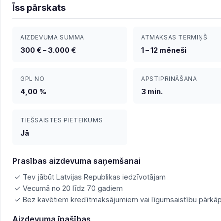
Īss pārskats
AIZDEVUMA SUMMA
ATMAKSAS TERMIŅŠ
300 € – 3.000 €
1 – 12 mēneši
GPL NO
APSTIPRINĀŠANA
4,00 %
3 min.
TIEŠSAISTES PIETEIKUMS
Jā
Prasības aizdevuma saņemšanai
✓ Tev jābūt Latvijas Republikas iedzīvotājam
✓ Vecumā no 20 līdz 70 gadiem
✓ Bez kavētiem kredītmaksājumiem vai līgumsaistību pārk
Aizdevuma īpašības