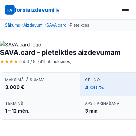
forsiaizdevumi
.lv
FA
Sākums
Aizdevumi
SAVA.card
Pieteikties
SAVA.card – pieteikties aizdevumam
★
★
★
★
☆
4.0 / 5 (411 atsauksmes)
MAKSIMĀLĀ SUMMA
GPL NO
3.000 €
4,00 %
TERMIŅŠ
APSTIPRINĀŠANA
1 – 12 mēn.
3 min.