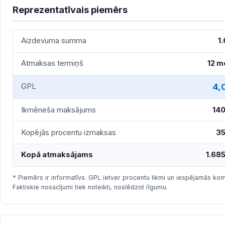
Reprezentatīvais piemērs
Aizdevuma summa
1
Atmaksas termiņš
12 m
4,
GPL
Ikmēneša maksājums
140
Kopējās procentu izmaksas
35
Kopā atmaksājams
1.685
* Piemērs ir informatīvs. GPL ietver procentu likmi un iespējamās komi
Faktiskie nosacījumi tiek noteikti, noslēdzot līgumu.