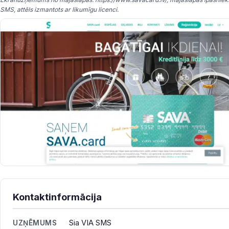
SMS, attēls izmantots ar likumīgu licenci.
Kontaktinformācija
Sia VIA SMS
UZŅĒMUMS