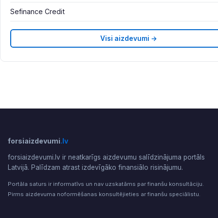
Sefinance Credit
Visi aizdevumi →
forsiaizdevumi
.lv
forsiaizdevumi.lv ir neatkarīgs aizdevumu salīdzinājuma portāls
Latvijā. Palīdzam atrast izdevīgāko finansiālo risinājumu.
Portāla saturs ir informatīvs un nav uzskatāms par finanšu konsultāciju.
Pirms aizdevuma noformēšanas konsultējieties ar finanšu speciālistu.