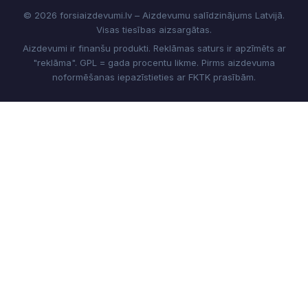
© 2026 forsiaizdevumi.lv – Aizdevumu salīdzinājums Latvijā.
Visas tiesības aizsargātas.
Aizdevumi ir finanšu produkti. Reklāmas saturs ir apzīmēts ar
"reklāma". GPL = gada procentu likme. Pirms aizdevuma
noformēšanas iepazīstieties ar FKTK prasībām.