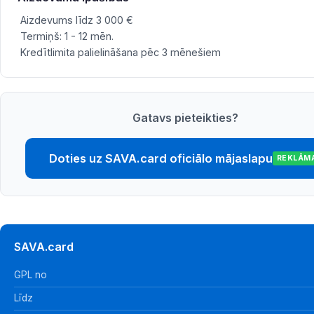
Aizdevums līdz 3 000 €
Termiņš: 1 - 12 mēn.
Kredītlimita palielināšana pēc 3 mēnešiem
Gatavs pieteikties?
Doties uz SAVA.card oficiālo mājaslapu
REKLĀM
SAVA.card
GPL no
Līdz