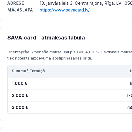
13. janvāra iela 3, Centra rajons, Rīga, LV-1050
ADRESE
https://www.savacard.lv/
MĀJASLAPA
SAVA.card – atmaksas tabula
Orientējošie ikmēneša maksājumi pie GPL 4,00 %. Faktiskais maks
tiek noteikts aizdevuma apstiprināšanas brīdī.
Summa \ Termiņš
1
1.000 €
8
2.000 €
17
3.000 €
25