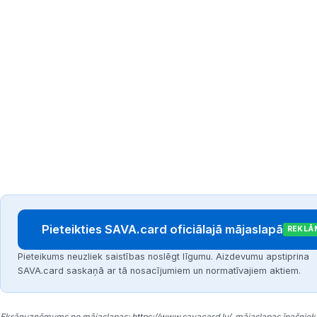
Pieteikties SAVA.card oficiālajā mājaslapā
REKLĀ
Pieteikums neuzliek saistības noslēgt līgumu. Aizdevumu apstiprina
SAVA.card saskaņā ar tā nosacījumiem un normatīvajiem aktiem.
Ekrānuzņēmums no mājaslapas: https://www.savacard.lv/, mājaslapas īpašnieks