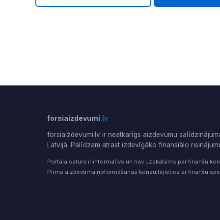
forsiaizdevumi
.lv
forsiaizdevumi.lv ir neatkarīgs aizdevumu salīdzinājum
Latvijā. Palīdzam atrast izdevīgāko finansiālo risinājum
Portāla saturs ir informatīvs un nav uzskatāms par finanšu kon
Pirms aizdevuma noformēšanas konsultējieties ar finanšu spec