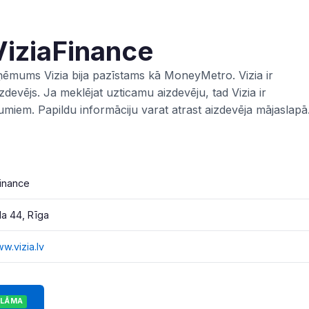
iziaFinance
zņēmums Vizia bija pazīstams kā MoneyMetro. Vizia ir
zdevējs. Ja meklējat uzticamu aizdevēju, tad Vizia ir
jumiem. Papildu informāciju varat atrast aizdevēja mājaslapā
Finance
la 44, Rīga
w.vizia.lv
KLĀMA