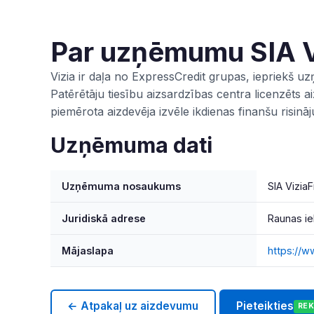
Par uzņēmumu SIA V
Vizia ir daļa no ExpressCredit grupas, iepriekš u
Patērētāju tiesību aizsardzības centra licenzēts ai
piemērota aizdevēja izvēle ikdienas finanšu risinā
Uzņēmuma dati
Uzņēmuma nosaukums
SIA Vizia
Juridiskā adrese
Raunas ie
Mājaslapa
https://ww
← Atpakaļ uz aizdevumu
Pieteikties
RE