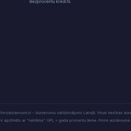
Bezprocentu kredīts
orsiaizdevumi.lv – Aizdevumu salīdzinājums Latvijā. Visas tiesības aiz
s ir apzīmēts ar "reklāma". GPL = gada procentu likme. Pirms aizdevuma