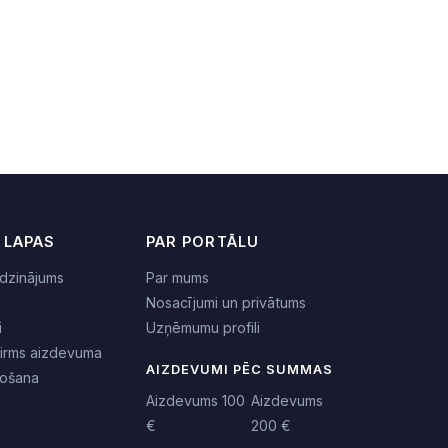
 LAPAS
PAR PORTĀLU
dzinājums
Par mums
Nosacījumi un privātums
i
Uzņēmumu profili
pirms aizdevuma
AIZDEVUMI PĒC SUMMAS
nošana
Aizdevums 100
Aizdevums
€
200 €