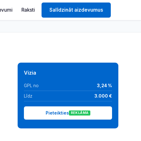
evumi
Raksti
Salīdzināt aizdevumus
Vizia
GPL no
3,24 %
Līdz
3.000 €
Pieteikties
REKLĀMA