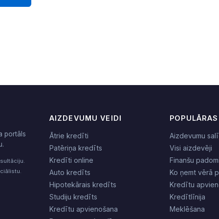
AIZDEVUMU VEIDI
POPULĀRAS
a portāls
Ātrie kredīti
Aizdevumu salī
u.
Patēriņa kredīts
Visi aizdevēji
Kredīti online
Finanšu padom
sultāciju.
iālistu.
Auto kredīts
Ko ņemt vērā 
Hipotekārais kredīts
Kredītu apvie
Studiju kredīts
Kredītlīnija
Kredītu apvienošana
Meklēšana