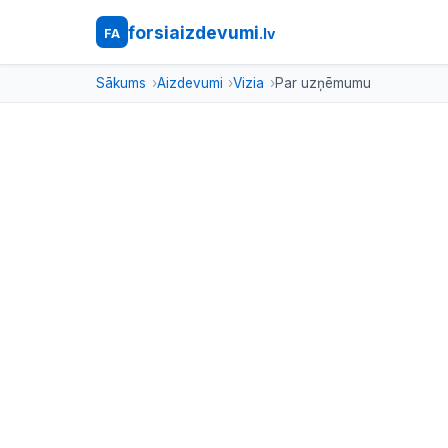
forsiaizdevumi
.lv
FA
Sākums
Aizdevumi
Vizia
Par uzņēmumu