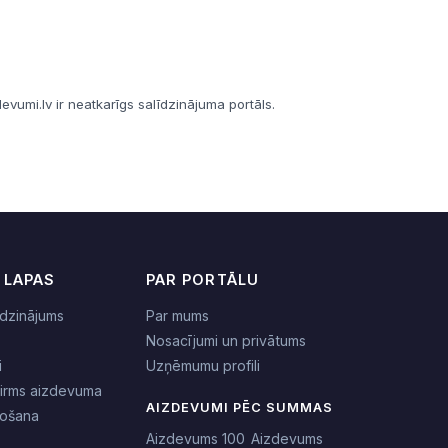
vumi.lv ir neatkarīgs salīdzinājuma portāls.
 LAPAS
PAR PORTĀLU
dzinājums
Par mums
Nosacījumi un privātums
i
Uzņēmumu profili
pirms aizdevuma
AIZDEVUMI PĒC SUMMAS
nošana
Aizdevums 100
Aizdevums