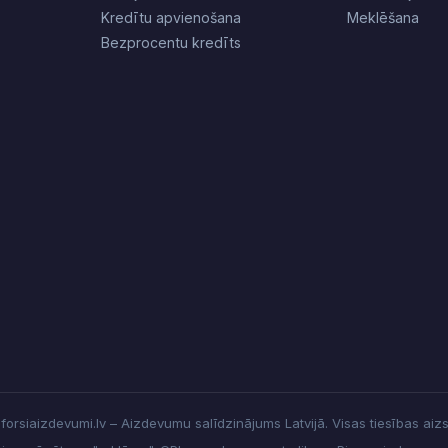
Kredītu apvienošana
Meklēšana
Bezprocentu kredīts
orsiaizdevumi.lv – Aizdevumu salīdzinājums Latvijā. Visas tiesības aiz