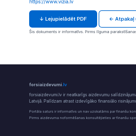
https://www.vizia.lv
↓ Lejupielādēt PDF
← Atpakaļ 
Šis dokuments ir informatīvs. Pirms līguma parakstīšanas
forsiaizdevumi
.lv
forsiaizdevumi.lv ir neatkarīgs aizdevumu salīdzinājum
Latvijā. Palīdzam atrast izdevīgāko finansiālo risinājum
Portāla saturs ir informatīvs un nav uzskatāms par finanšu kon
Pirms aizdevuma noformēšanas konsultējieties ar finanšu spec