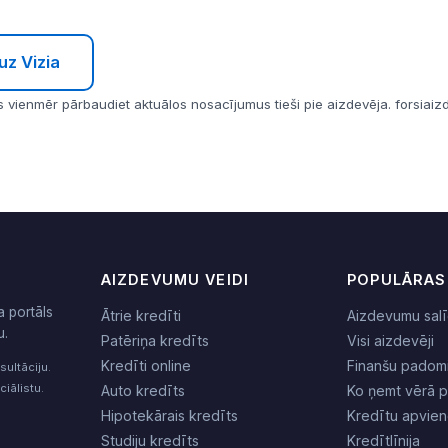
uz Vizia
 vienmēr pārbaudiet aktuālos nosacījumus tieši pie aizdevēja. forsiaizde
AIZDEVUMU VEIDI
POPULĀRAS
a portāls
Ātrie kredīti
Aizdevumu salī
u.
Patēriņa kredīts
Visi aizdevēji
Kredīti online
Finanšu padom
sultāciju.
iālistu.
Auto kredīts
Ko ņemt vērā 
Hipotekārais kredīts
Kredītu apvie
Studiju kredīts
Kredītlīnija