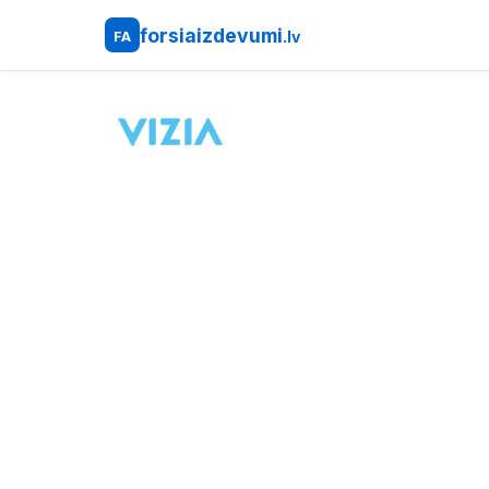
forsiaizdevumi
.lv
FA