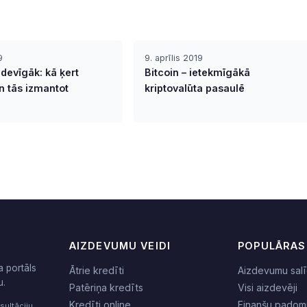
9
9. aprīlis 2019
devīgāk: kā ķert
Bitcoin – ietekmīgākā
n tās izmantot
kriptovalūta pasaulē
AIZDEVUMU VEIDI
POPULĀRAS
a portāls
Ātrie kredīti
Aizdevumu salī
u.
Patēriņa kredīts
Visi aizdevēji
Kredīti online
Finanšu padom
sultāciju.