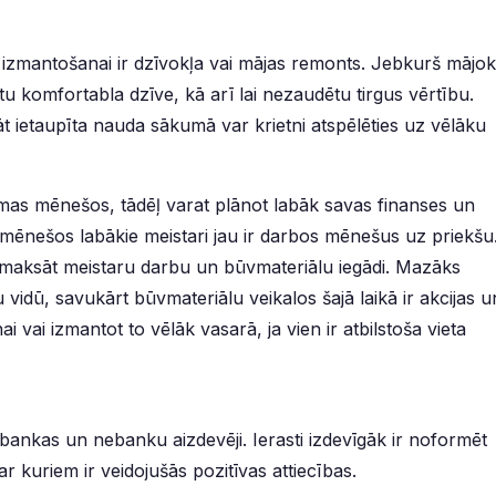
 izmantošanai ir dzīvokļa vai mājas remonts. Jebkurš mājokl
ūtu komfortabla dzīve, kā arī lai nezaudētu tirgus vērtību.
āt ietaupīta nauda sākumā var krietni atspēlēties uz vēlāku
emas mēnešos, tādēļ varat plānot labāk savas finanses un
s mēnešos labākie meistari jau ir darbos mēnešus uz priekšu
maksāt meistaru darbu un būvmateriālu iegādi. Mazāks
idū, savukārt būvmateriālu veikalos šajā laikā ir akcijas u
i vai izmantot to vēlāk vasarā, ja vien ir atbilstoša vieta
bankas un nebanku aizdevēji. Ierasti izdevīgāk ir noformēt
r kuriem ir veidojušās pozitīvas attiecības.