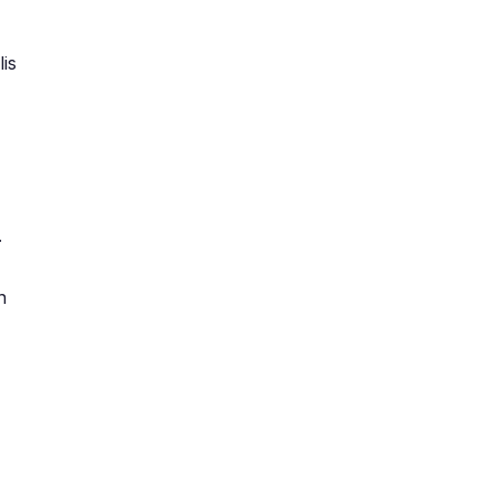
is
.
n