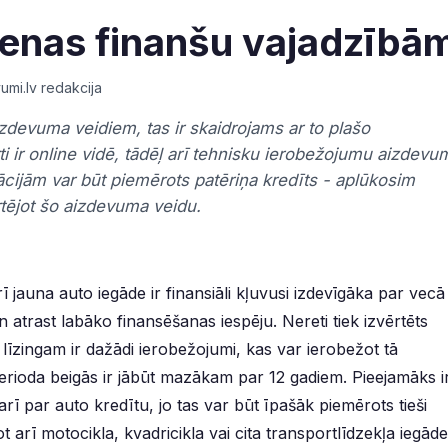
dienas finanšu vajadzībā
umi.lv redakcija
izdevuma veidiem, tas ir skaidrojams ar to plašo
ti ir online vidē, tādēļ arī tehnisku ierobežojumu aizdevu
cijām var būt piemērots patēriņa kredīts - aplūkosim
rtējot šo aizdevuma veidu.
rī jauna auto iegāde ir finansiāli kļuvusi izdevīgāka par vecā
atrast labāko finansēšanas iespēju. Nereti tiek izvērtēts
āk līzingam ir dažādi ierobežojumi, kas var ierobežot tā
ioda beigās ir jābūt mazākam par 12 gadiem. Pieejamāks i
rī par auto kredītu, jo tas var būt īpašāk piemērots tieši
ī motocikla, kvadricikla vai cita transportlīdzekļa iegādei