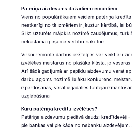
Patēriņa aizdevums dažādiem remontiem
Viens no populārākajiem veidiem patēriņa kredīta
neatkarīgi no tā izmēriem ir jāuztur kārtībā, lai b
Slikti uzturēts mājoklis nozīmē zaudējumus, turkl
nekustamā īpašuma vērtību nākotnē.
Virkni remonta darbus iekštelpās var veikt arī zi
izvēlēties meistarus no plašāka klāsta, jo vasara
Arī šādā gadījumā ar papildu aizdevumu varat ap
darbu apjoms nozīmē lielāku konkurenci meistaru v
izpārdošanas, varat iegādāties tūlītējai izmantošana
uzglabāšanai.
Kuru patēriņa kredītu izvēlēties?
Patēriņa aizdevumu piedāvā daudzi kredītdevēji - 
pie bankas vai pie kāda no nebanku aizdevējiem, a