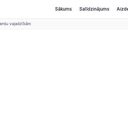
Sākums
Salīdzinājums
Aizd
inanšu vajadzībām