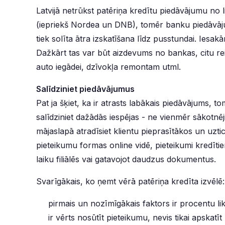
Latvijā netrūkst patēriņa kredītu piedāvājumu n
(iepriekš Nordea un DNB), tomēr banku piedāvājumi 
tiek solīta ātra izskatīšana līdz pusstundai. Iesa
Dažkārt tas var būt aizdevums no bankas, citu r
auto iegādei, dzīvokļa remontam utml.
Salīdziniet piedāvājumus
Pat ja šķiet, ka ir atrasts labākais piedāvājums, to
salīdziniet dažādās iespējas - ne vienmēr sākotnēj
mājaslapā atradīsiet klientu pieprasītākos un uzti
pieteikumu formas online vidē, pieteikumi kredītiem 
laiku filiālēs vai gatavojot daudzus dokumentus.
Svarīgākais, ko ņemt vērā patēriņa kredīta izvēlē:
pirmais un nozīmīgākais faktors ir procentu li
ir vērts nosūtīt pieteikumu, nevis tikai apskatīt