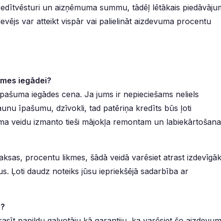
 kredītvēsturi un aizņēmuma summu, tādēļ lētākais piedāvāju
devējs var atteikt vispār vai palielināt aizdevuma procentu
emes iegādei?
pašuma iegādes cena. Ja jums ir nepieciešams neliels
aunu īpašumu, dzīvokli, tad patēriņa kredīts būs ļoti
uma veidu izmanto tieši mājokļa remontam un labiekārtošana
ksas, procentu likmes, šādā veidā varēsiet atrast izdevīgā
. Ļoti daudz noteiks jūsu iepriekšējā sadarbība ar
s?
prasīt papildu galvotāju kā garantiju, ka varēsiet šo aizdevu