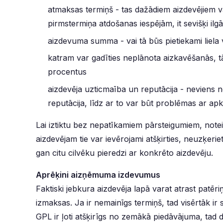
atmaksas termiņš - tas dažādiem aizdevējiem v
pirmstermiņa atdošanas iespējām, it sevišķi il
aizdevuma summa - vai tā būs pietiekami liela
katram var gadīties neplānota aizkavēšanās, 
procentus
aizdevēja uzticmaība un reputācija - neviens 
reputācija, līdz ar to var būt problēmas ar a
Lai iztiktu bez nepatīkamiem pārsteigumiem, noteik
aizdevējam tie var ievērojami atšķirties, neuzķer
gan citu cilvēku pieredzi ar konkrēto aizdevēju.
Aprēķini aizņēmuma izdevumus
Faktiski jebkura aizdevēja lapā varat atrast patēri
izmaksas. Ja ir nemainīgs termiņš, tad visērtāk ir
GPL ir ļoti atšķirīgs no zemākā piedāvājuma, tad d