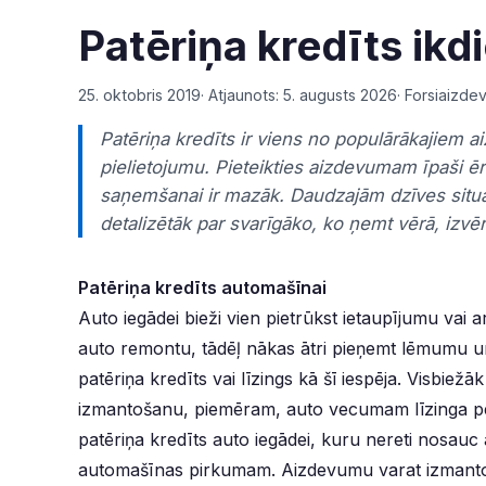
Patēriņa kredīts ik
25. oktobris 2019
· Atjaunots:
5. augusts 2026
·
Forsiaizdev
Patēriņa kredīts ir viens no populārākajiem a
pielietojumu. Pieteikties aizdevumam īpaši ēr
saņemšanai ir mazāk. Daudzajām dzīves situā
detalizētāk par svarīgāko, ko ņemt vērā, izvē
Patēriņa kredīts automašīnai
Auto iegādei bieži vien pietrūkst ietaupījumu vai a
auto remontu, tādēļ nākas ātri pieņemt lēmumu un 
patēriņa kredīts vai līzings kā šī iespēja. Visbiež
izmantošanu, piemēram, auto vecumam līzinga per
patēriņa kredīts auto iegādei, kuru nereti nosauc a
automašīnas pirkumam. Aizdevumu varat izmantot ar