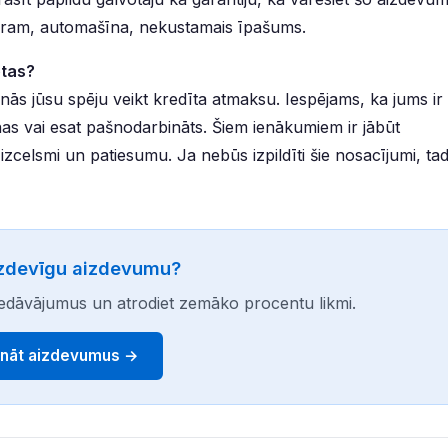
iemēram, automašīna, nekustamais īpašums.
etas?
nās jūsu spēju veikt kredīta atmaksu. Iespējams, ka jums ir
as vai esat pašnodarbināts. Šiem ienākumiem ir jābūt
 izcelsmi un patiesumu. Ja nebūs izpildīti šie nosacījumi, ta
izdevīgu aizdevumu?
 piedāvājumus un atrodiet zemāko procentu likmi.
ināt aizdevumus →