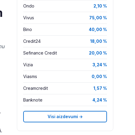
Ondo
2,10 %
m
Vivus
75,00 %
Bino
40,00 %
Credit24
18,00 %
mu
Sefinance Credit
20,00 %
Vizia
3,24 %
Viasms
0,00 %
Creamcredit
1,57 %
Banknote
4,24 %
r
Visi aizdevumi →
.