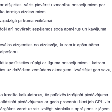
ar atšķirties, vērts pievērst uzmanību nosacījumiem par
gāka termiņa aizdevumiem
 vajadzīgā pirkuma veikšanai
tādēļ arī novērtēt iespējamos soda apmērus un kavējuma
nevēlas aizņemties no aizdevēja, kuram ir apšaubāma
pkalpošanu
ti iepazīstieties rūpīgi ar līguma nosacījumiem - katram
ieties uz dažādiem zemūdens akmeņiem. Izvērtējiet gan savu,
ņa kredīta kalkulatorus, tie palīdzēs izrēķināt piedāvājuma
 salīdzināt piedāvājumus ar gada procentu likmi jeb GPL. Ja
ārgākos varat uzreiz izslēgt, vienlaikus aprēķinos ir jāņem