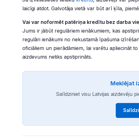
laicīgi atdot. Galvotāja vietā var būt arī ķīla, p
Vai var noformēt patēriņa kredītu bez darba vi
Jums ir jābūt regulāriem ienākumiem, kas apstipri
regulāri ienākumi no nekustamā īpašuma izīrēšan
oficiāliem un pierādāmiem, lai varētu apliecināt to
aizdevums netiks apstiprināts.
Meklējat 
Salīdziniet visu Latvijas aizdevēju
Salīdz