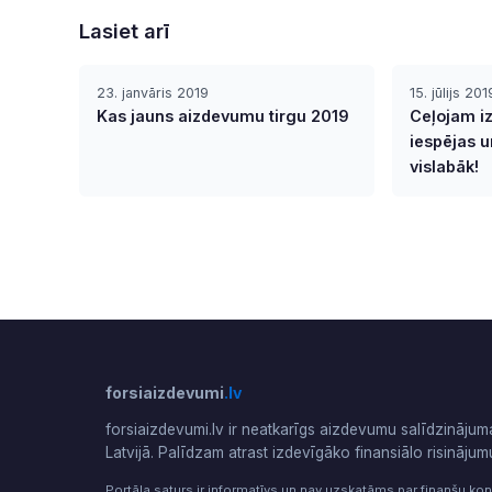
Lasiet arī
23. janvāris 2019
15. jūlijs 201
Kas jauns aizdevumu tirgu 2019
Ceļojam iz
iespējas u
vislabāk!
forsiaizdevumi
.lv
forsiaizdevumi.lv ir neatkarīgs aizdevumu salīdzinājum
Latvijā. Palīdzam atrast izdevīgāko finansiālo risinājum
Portāla saturs ir informatīvs un nav uzskatāms par finanšu kon