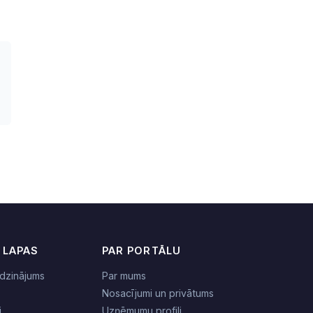
 LAPAS
PAR PORTĀLU
dzinājums
Par mums
Nosacījumi un privātums
i
Uzņēmumu profili