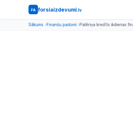
forsiaizdevumi
.lv
FA
Sākums
Finanšu padomi
Patēriņa kredīts ikdienas f