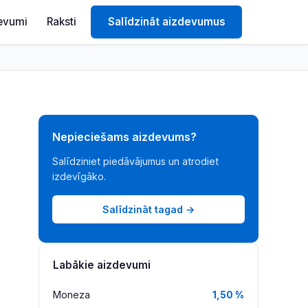
evumi
Raksti
Salīdzināt aizdevumus
Nepieciešams aizdevums?
Salīdziniet piedāvājumus un atrodiet
izdevīgāko.
Salīdzināt tagad →
Labākie aizdevumi
Moneza
1,50 %