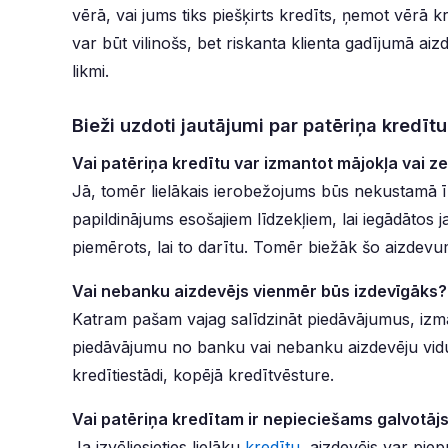
vērā, vai jums tiks piešķirts kredīts, ņemot vērā
var būt vilinošs, bet riskanta klienta gadījumā aiz
likmi.
Bieži uzdoti jautājumi par patēriņa kredītu
Vai patēriņa kredītu var izmantot mājokļa vai z
Jā, tomēr lielākais ierobežojums būs nekustamā ī
papildinājums esošajiem līdzekļiem, lai iegādātos j
piemērots, lai to darītu. Tomēr biežāk šo aizdev
Vai nebanku aizdevējs vienmēr būs izdevīgāks?
Katram pašam vajag salīdzināt piedāvājumus, izma
piedāvājumu no banku vai nebanku aizdevēju vidus
kredītiestādi, kopējā kredītvēsture.
Vai patēriņa kredītam ir nepieciešams galvotāj
Ja izvēliesieties lielāku
kredītu
, aizdevējs var pie