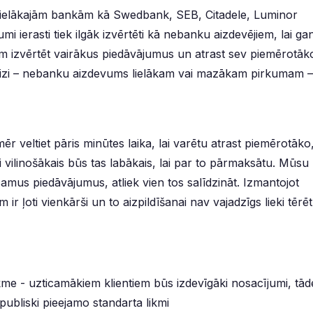
o lielākajām bankām kā Swedbank, SEB, Citadele, Luminor
ierasti tiek ilgāk izvērtēti kā nebanku aizdevējiem, lai ga
kām izvērtēt vairākus piedāvājumus un atrast sev piemērotāk
eizi – nebanku aizdevums lielākam vai mazākam pirkumam –
mēr veltiet pāris minūtes laika, lai varētu atrast piemērotāko
i vilinošākais būs tas labākais, lai par to pārmaksātu. Mūsu
camus piedāvājumus, atliek vien tos salīdzināt. Izmantojot
ir ļoti vienkārši un to aizpildīšanai nav vajadzīgs lieki tērēt
kme - uzticamākiem klientiem būs izdevīgāki nosacījumi, tād
 publiski pieejamo standarta likmi